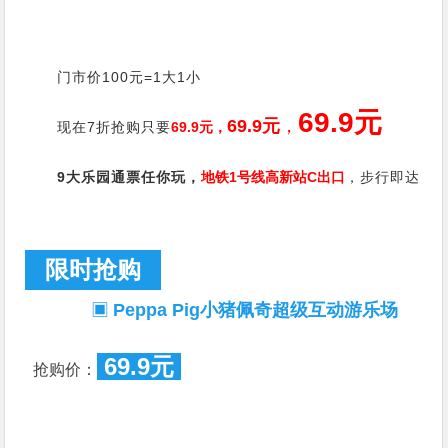
门市价100元=1大1小
69.9元
69.9元
，
现在7折抢购只要
69.9元，
9大乐园通票任你玩，
地铁1号线高新站C出口
，步行即达
限时抢购
▣
Peppa Pig小猪佩奇超级互动游乐场
69.9元
抢购价：