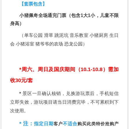
【
套票包含
】
小猪佩奇全场通完门票（包含1大1小，儿童不限
身高）
（单车公园 滑草 跳泥坑 音乐教室 小猪厨房 生日
会 小猪浴室 猪爷爷的农场 恐龙公园
）
*周六、周日及国庆期间（10.1-10.8）需加
收30元/套
*
景区一旦确认核销，兑换游玩票后，手机短信
立即失效，游玩项目请当日消费完毕，不可累积到下
次使用。
* 注：
指定日期
客户
不适合
购买此类特价抢购产