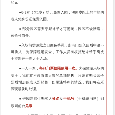
30元
●
0-1岁（含1岁）幼儿免票入园；70周岁以上的年龄的
老人凭身份证免费入园。
●
部分园区需要穿戴袜子才可游玩，园区不设赠送，
家长可自备。
●
入场前需佩戴当日颜色手绳，所有门票入园后中途不
可换人，为保障现场安全，工作人员有权拒绝未带手绳或
手持断开手绳人士入场。
●
一人一票，
每张门票仅限使用一次。
为保障游乐场的
安全，我们将不设置成人票的单独销售，只设置购买亲子
票后增加的成人票销售，如果遇特殊的情况，我们将在乐
园现场及时处理。
● 进园需提供购买人
姓名
及
手机号
（手机短消息）到
乐园前台
兑票