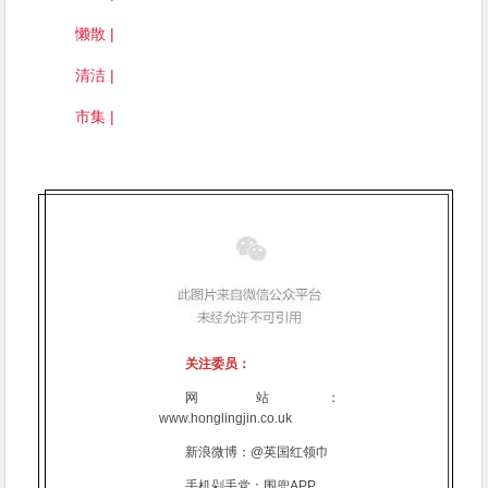
懒散 |
清洁 |
市集 |
关注委员：
网站：
www.honglingjin.co.uk
新浪微博：@英国红领巾
手机剁手党：围兜APP