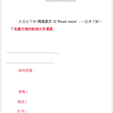
长按添加到表情里哈哈
点击左下角“
阅读原文
”或“
Read more
”，一起来了解一
下
实惠方便的欧洲火车通票
。
猜你想看：
春晚 |
桃花 |
打卡 |