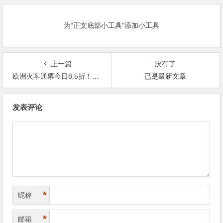
为“正文底部小工具”添加小工具
上一篇
没有了
欧洲火车通票今日8.5折！一张票游遍欧洲30个国家的40000多个目的地
已是最新文章
文
发表评论
章
导
航
*
昵称
*
邮箱