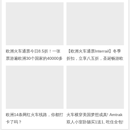
欧洲火车通票今日8.5折！一张
【欧洲火车通票Interrail】冬季
票游遍欧洲30个国家的40000多
折扣，立享八五折，圣诞畅游欧
个目的地
洲！
欧洲14条网红火车线路，你都打
火车横穿美国梦想成真! Amtrak
卡了吗？
双人小室卧舖买1送1, 吃住全包!