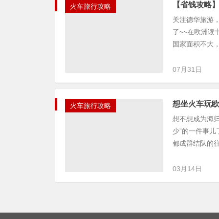
【省钱攻略
火车旅行攻略
关注德华旅游
了~~在欧洲
国家面积不大，
07月31日
想坐火车玩
火车旅行攻略
想不想成为海
少”的一件事
都成群结队的往
03月14日