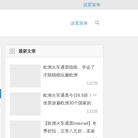
设置菜单
设置菜单
最新文章
欧洲火车通票指南，学会了
才能稳稳玩遍欧洲
12/28
欧洲火车通票今日8.5折！一
张票游遍欧洲30个国家的
40000多个目的地
12/28
【欧洲火车通票Interrail】冬
季折扣，立享八五折，圣诞