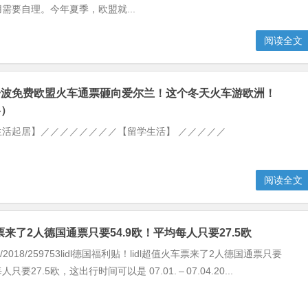
需要自理。今年夏季，欧盟就...
阅读全文
一波免费欧盟火车通票砸向爱尔兰！这个冬天火车游欧洲！
略）
生活起居】／／／／／／／／【留学生活】 ／／／／／
阅读全文
车票来了2人德国通票只要54.9欧！平均每人只要27.5欧
he.de/2018/259753lidl德国福利贴！lidl超值火车票来了2人德国通票只要
只要27.5欧，这出行时间可以是 07.01. – 07.04.20...