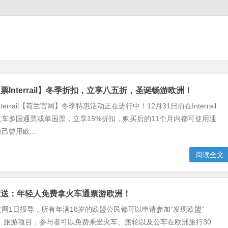
Interrail】冬季折扣，立享八五折，圣诞畅游欧洲！
errail【荷兰官网】冬季特惠活动正在进行中！12月31日前在Interrail
车多国通票或单国票，立享15%折扣，购买后的11个月内都可使用通
曾用欧...
阅读全文
放送：年轻人免费拿火车通票游欧洲！
网1日报导，所有年满18岁的欧盟公民都可以申请参加“发现欧盟”
erEU）旅游项目，参与者可以免费乘坐火车、渡轮以及公车在欧洲旅行30