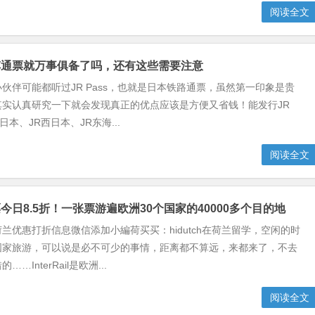
阅读全文
车通票就万事俱备了吗，还有这些需要注意
伙伴可能都听过JR Pass，也就是日本铁路通票，虽然第一印象是贵
其实认真研究一下就会发现真正的优点应该是方便又省钱！能发行JR
东日本、JR西日本、JR东海...
阅读全文
今日8.5折！一张票游遍欧洲30个国家的40000多个目的地
兰优惠打折信息微信添加小編荷买买：hidutch在荷兰留学，空闲的时
国家旅游，可以说是必不可少的事情，距离都不算远，来都来了，不去
…InterRail是欧洲...
阅读全文