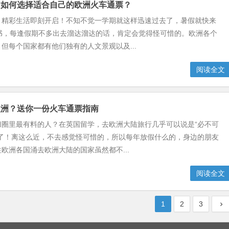
】如何选择适合自己的欧洲火车通票？
，精彩生活即刻开启！不知不觉一学期就这样迅速过去了，暑假就快来
读书，每逢假期不多出去溜达溜达的话，肯定会觉得怪可惜的。欧洲各个
但每个国家都有他们独有的人文景观以及...
阅读全文
欧洲？送你一份火车通票指南
归圈里最有料的人？在英国留学，去欧洲大陆旅行几乎可以说是“必不可
儿了！离这么近，不去感觉怪可惜的，所以每年放假什么的，身边的朋友
欧洲各国涌去欧洲大陆的国家虽然都不...
阅读全文
1
2
3