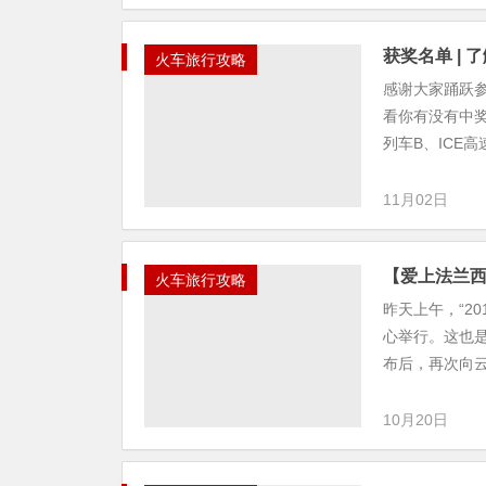
获奖名单 |
火车旅行攻略
感谢大家踊跃
看你有没有中奖
列车B、ICE高速
11月02日
【爱上法兰西
火车旅行攻略
昨天上午，“2
心举行。这也
布后，再次向云
10月20日