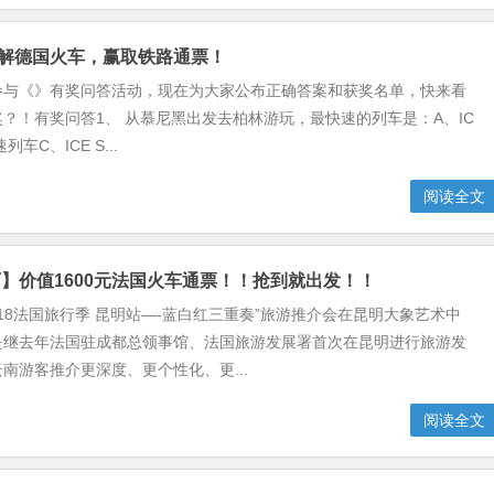
 了解德国火车，赢取铁路通票！
参与《》有奖问答活动，现在为大家公布正确答案和获奖名单，快来看
？！有奖问答1、 从慕尼黑出发去柏林游玩，最快速的列车是：A、IC
列车C、ICE S...
阅读全文
】价值1600元法国火车通票！！抢到就出发！！
018法国旅行季 昆明站—-蓝白红三重奏”旅游推介会在昆明大象艺术中
是继去年法国驻成都总领事馆、法国旅游发展署首次在昆明进行旅游发
南游客推介更深度、更个性化、更...
阅读全文