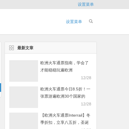
设置菜单
设置菜单
最新文章
欧洲火车通票指南，学会了
才能稳稳玩遍欧洲
12/28
欧洲火车通票今日8.5折！一
张票游遍欧洲30个国家的
40000多个目的地
12/28
【欧洲火车通票Interrail】冬
季折扣，立享八五折，圣诞