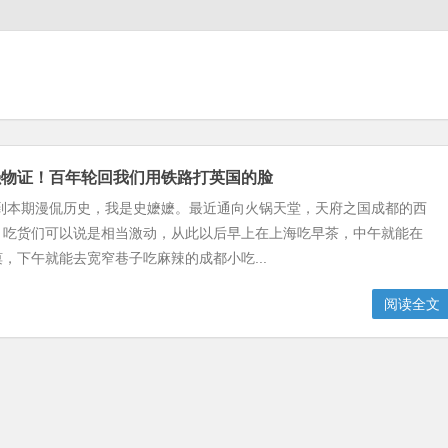
强物证！百年轮回我们用铁路打英国的脸
来到本期漫侃历史，我是史嬷嬷。最近通向火锅天堂，天府之国成都的西
，吃货们可以说是相当激动，从此以后早上在上海吃早茶，中午就能在
，下午就能去宽窄巷子吃麻辣的成都小吃...
阅读全文