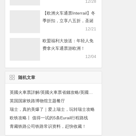
畅游欧洲！
12/28
【欧洲火车通票Interrail】冬
季折扣，立享八五折，圣诞
畅游欧洲！
12/21
欧盟福利大放送：年轻人免
费拿火车通票游欧洲！
12/04
随机文章
英國火車票詳解/英國火車票省錢攻略/英國火車票攻略
英国国家铁路博物馆主题餐厅
瑞士，真的美爆了｜爱上瑞士，玩转瑞士攻略
欧铁攻略丨 值得一试的5条Eurail行程路线
青藏铁路公司铁路常识资料，赶快收藏！