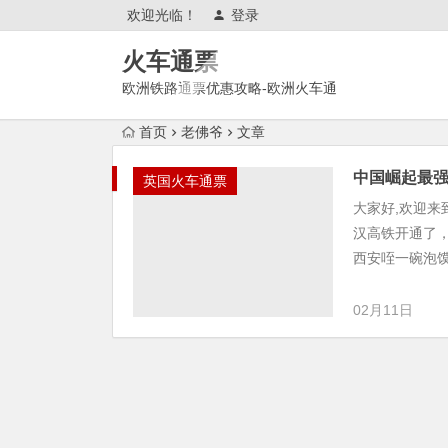
欢迎光临！
登录
火车通票
欧洲铁路通票优惠攻略-欧洲火车通
票官网购买使用攻略
首页
老佛爷
文章
中国崛起最
英国火车通票
大家好,欢迎
汉高铁开通了
西安咥一碗泡馍
02月11日