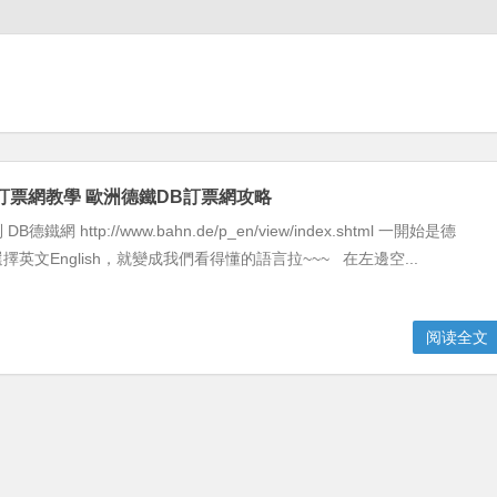
訂票網教學 歐洲德鐵DB訂票網攻略
鐵網 http://www.bahn.de/p_en/view/index.shtml 一開始是德
英文English，就變成我們看得懂的語言拉~~~ 在左邊空...
阅读全文