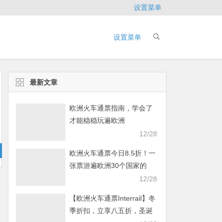
设置菜单
设置菜单
最新文章
欧洲火车通票指南，学会了
才能稳稳玩遍欧洲
12/28
欧洲火车通票今日8.5折！一
张票游遍欧洲30个国家的
40000多个目的地
12/28
【欧洲火车通票Interrail】冬
季折扣，立享八五折，圣诞