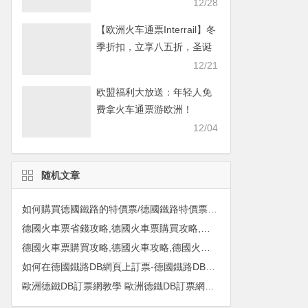
畅游欧洲！
12/28
【欧洲火车通票Interrail】冬
季折扣，立享八五折，圣诞
畅游欧洲！
12/21
欧盟福利大放送：年轻人免
费拿火车通票游欧洲！
12/04
随机文章
如何購買德國鐵路的特價票/德國鐵路特價票攻略/德國鐵路通票攻略
德國火車票省錢攻略,德國火車票購買攻略,如何在德國買到最便宜的火車票
德國火車票購買攻略,德國火車攻略,德國火車票攻略2017
如何在德國鐵路DB網頁上訂票-德國鐵路DB網訂票攻略
歐洲德鐵DB訂票網教學 歐洲德鐵DB訂票網攻略