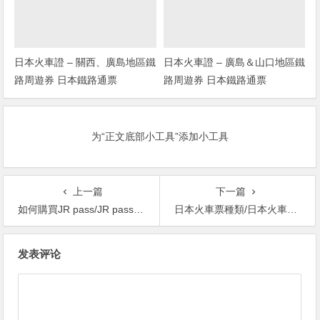
日本火車證 – 關西、廣島地區鐵
日本火車證 – 廣島＆山口地區鐵
路周遊券 日本鐵路通票
路周遊券 日本鐵路通票
为“正文底部小工具”添加小工具
上一篇
下一篇
如何購買JR pass/JR pass攻略/JR pass優惠/JR pass香港
日本火車票種類/日本火車種類/日本火車票攻略/日本鐵路票價
文
发表评论
章
导
航