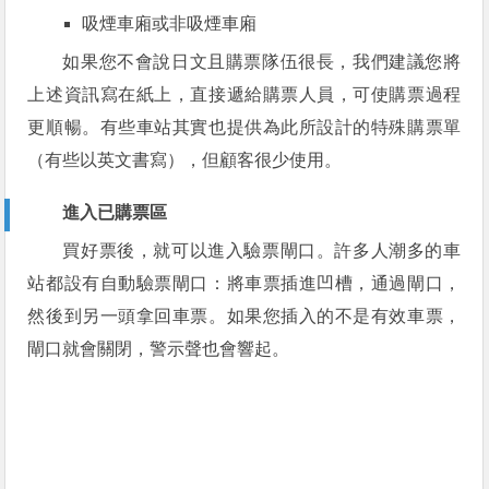
吸煙車廂或非吸煙車廂
如果您不會說日文且購票隊伍很長，我們建議您將
上述資訊寫在紙上，直接遞給購票人員，可使購票過程
更順暢。有些車站其實也提供為此所設計的特殊購票單
（有些以英文書寫），但顧客很少使用。
進入已購票區
買好票後，就可以進入驗票閘口。許多人潮多的車
站都設有自動驗票閘口：將車票插進凹槽，通過閘口，
然後到另一頭拿回車票。如果您插入的不是有效車票，
閘口就會關閉，警示聲也會響起。