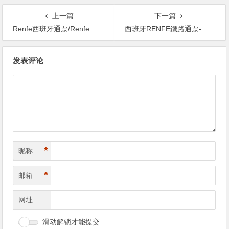
上一篇
下一篇
Renfe西班牙通票/Renfe西班牙國鐵– Renfe西班牙火車
西班牙RENFE鐵路通票-西班牙火車路線圖 西班牙火車pass renfe西班牙火車通行證
文
发表评论
章
导
航
*
昵称
*
邮箱
网址
滑动解锁才能提交