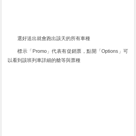
選好送出就會跑出該天的所有車種
標示「Promo」代表有促銷票，點開「Options」可
以看到該班列車詳細的艙等與票種