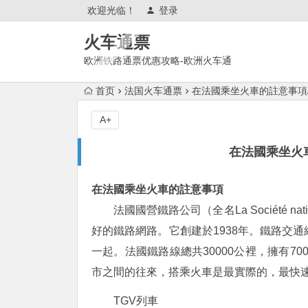
欢迎光临！
登录
火车通票
欧洲铁路通票优惠攻略-欧洲火车通
票官网购买使用攻略
首页
法国火车通票
在法國乘坐火車的註意事項
A+
在法國乘坐火
在法國乘坐火車的註意事項
法國國營鐵路公司（全名La Société nation
好的鐵路網路。它創建於1938年。鐵路交通
一起。法國鐵路線總共30000公裡，擁有7
市之間的往來，搭乘火車是最實際的，最快
TGV列車