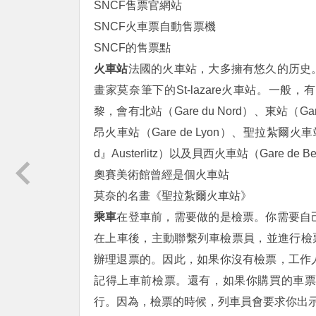
SNCF售票官網站
SNCF火車票自動售票機
SNCF的售票點
火車站
法國的火車站，大多擁有悠久的历史
畫家莫奈筆下的St-lazare火車站。一
黎，會有北站（Gare du Nord）、東站（Gare
昂火車站（Gare de Lyon）、聖拉紮爾火車站（
d』Austerlitz）以及貝西火車站（Gare de B
奧賽美術館曾經是個火車站
莫奈的名畫《聖拉紮爾火車站》
乘車
在登車前，需要做的是檢票。你需要自
在上車後，主動聯繫列車檢票員，並進行檢
辦理退票的。因此，如果你沒有檢票，工作
記得上車前檢票。還有，如果你購買的車
行。因為，檢票的時候，列車員會要求你出