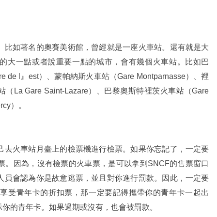
。比如著名的奧賽美術館，曾經就是一座火車站。還有就是大
般，有的大一點或者說重要一點的城市，會有幾個火車站。比如巴
 de l』est）、蒙帕納斯火車站（Gare Montparnasse）、裡
La Gare Saint-Lazare）、巴黎奧斯特裡茨火車站（Gare
ercy）。
己去火車站月臺上的檢票機進行檢票。如果你忘記了，一定要
票。因為，沒有檢票的火車票，是可以拿到SNCF的售票窗口
人員會認為你是故意逃票，並且對你進行罰款。因此，一定要
票享受青年卡的折扣票，那一定要記得攜帶你的青年卡一起出
示你的青年卡。如果過期或沒有，也會被罰款。