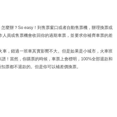
麼辦？So easy！到售票窗口或者自動售票機，辦理換票或
作人員或售票機會收回你的過期車票，並要求你補齊車票的差
火車，錯過一班車其實影嚮不大。但是如果是小城市，火車班
譜！當然，你購票的時候，車票上會標明，100%全部退款和
折扣票都不退款的。但是你可以補差價換票。