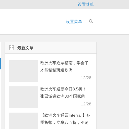
设置菜单
设置菜单
最新文章
欧洲火车通票指南，学会了
才能稳稳玩遍欧洲
12/28
欧洲火车通票今日8.5折！一
张票游遍欧洲30个国家的
40000多个目的地
12/28
【欧洲火车通票Interrail】冬
季折扣，立享八五折，圣诞