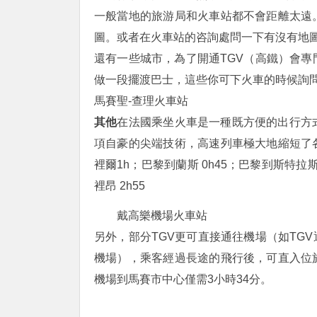
一般當地的旅游局和火車站都不會距離太遠
圖。或者在火車站的咨詢處問一下有沒有地
還有一些城市，為了開通TGV（高鐵）會專
做一段擺渡巴士，這些你可下火車的時候詢
馬賽聖-查理火車站
其他
在法國乘坐火車是一種既方便的出行方
項自豪的尖端技術，高速列車極大地縮短了
裡爾1h；巴黎到蘭斯 0h45；巴黎到斯特拉斯堡
裡昂 2h55
戴高樂機場火車站
另外，部分TGV更可直接通往機場（如TGV
機場），乘客經過長途的飛行後，可直入位
機場到馬賽市中心僅需3小時34分。