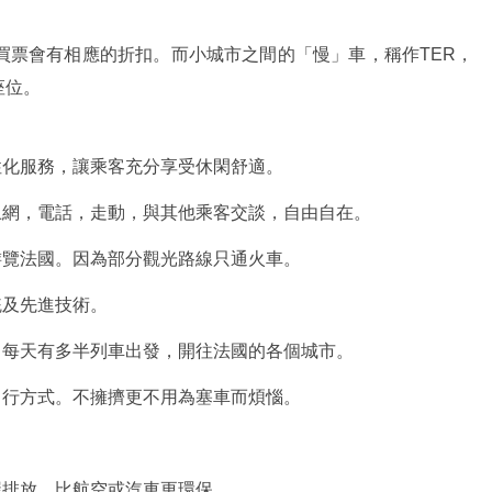
買票會有相應的折扣。而小城市之間的「慢」車，稱作TER，
座位。
性化服務，讓乘客充分享受休閑舒適。
上網，電話，走動，與其他乘客交談，自由自在。
游覽法國。因為部分觀光路線只通火車。
統及先進技術。
，每天有多半列車出發，開往法國的各個城市。
出行方式。不擁擠更不用為塞車而煩惱。
碳排放，比航空或汽車更環保。