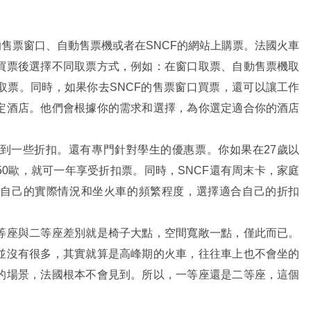
的售票窗口、自動售票機或者在SNCF的網站上購票。法國火車
買票後選擇不同取票方式，例如：在窗口取票、自動售票機取
取票。同時，如果你去SNCF的售票窗口買票，還可以讓工作
定酒店。他們會根據你的需求和選擇，為你選定適合你的酒店
到一些折扣。還有專門針對學生的優惠票。你如果在27歲以
0歐，就可一年享受折扣票。同時，SNCF還有周末卡，家庭
據自己的實際情況和坐火車的頻繁程度，選擇適合自己的折扣
等座與二等座差別就是椅子大點，空間寬敞一點，僅此而已。
並沒有很多，其實就算是高峰期的火車，往往車上也不會坐的
的場景，法國根本不會見到。所以，一等座還是二等座，這個