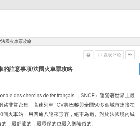
/法國火車票攻略
发表评论
車的註意事項/法國火車票攻略
ale des chemins de fer français ，SNCF）運營著世界上最
網路非常密集。高速列車TGV將巴黎與全國50多個城市連接在
000個火車站，用四通八達來形容，絕不為過。對於法國境內城
速的，最舒適的，最環保的也最入鄉隨俗的。