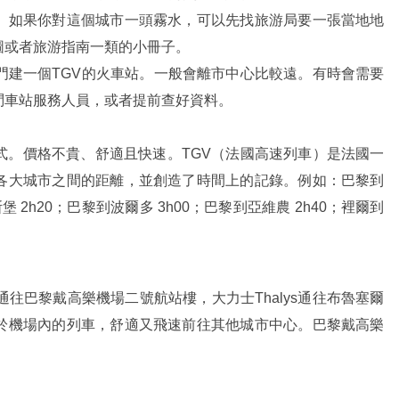
。如果你對這個城市一頭霧水，可以先找旅游局要一張當地地
圖或者旅游指南一類的小冊子。
門建一個TGV的火車站。一般會離市中心比較遠。有時會需要
問車站服務人員，或者提前查好資料。
式。價格不貴、舒適且快速。TGV（法國高速列車）是法國一
各大城市之間的距離，並創造了時間上的記錄。例如：巴黎到
 2h20；巴黎到波爾多 3h00；巴黎到亞維農 2h40；裡爾到
通往巴黎戴高樂機場二號航站樓，大力士Thalys通往布魯塞爾
於機場內的列車，舒適又飛速前往其他城市中心。巴黎戴高樂