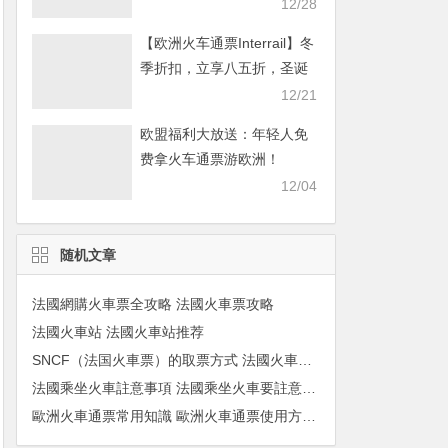
畅游欧洲！
12/28
【欧洲火车通票Interrail】冬
季折扣，立享八五折，圣诞
畅游欧洲！
12/21
欧盟福利大放送：年轻人免
费拿火车通票游欧洲！
12/04
随机文章
法國網購火車票全攻略 法國火車票攻略
法國火車站 法國火車站推荐
SNCF（法国火車票）的取票方式 法國火車票取票方法
法國乘坐火車註意事項 法國乘坐火車要註意甚麼
歐洲火車通票常用知識 歐洲火車通票使用方法 歐洲火車通票使用註意事項 法國火車通