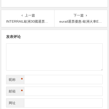
上一篇
下一篇
INTERRAIL歐洲30國通票-INTERRAIL通票
eurail通票優惠-歐洲火車Eurail 8折優惠-Eurail官网限时8折優惠
文
发表评论
章
导
航
*
昵称
*
邮箱
网址