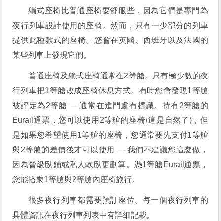
躺式座椅比普通座椅要舒服些，因為它們是專門為
夜行列車設計使用的座椅。然而，只有一少部分的列車
提供此種款式的座椅。您會在英國、西班牙以及法國的
某些列車上發現它們。
普通座椅及躺式座椅通常在2等艙。只有極少數的夜
行列車把1等艙改成座椅休息方式。有時您會發現1等艙
被評定為2等艙 — 通常在進門處有標識。持有2等艙的
Eurail通票，您可以使用2等艙的座椅(這是自然了)，但
是如果您希望使用1等艙的座椅，您通常要先支付1等艙
與2等艙的差價後才可以使用 — 我們不建議您這麼做，
因為晉級臥鋪或私人軟臥更劃算。憑1等艙Eurail通票，
您能搭乘1等艙與2等艙內座椅旅行。
很多夜行列車都需要預訂座位。每一個夜行列車的
具體資訊在夜行列車列表中有詳細記載。