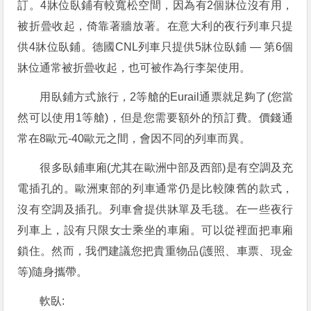
訂。4牀位臥鋪有較寬松空間，因為有2個牀位沒有用，
被折曡收起，倚靠著牆放著。在意大利的夜行列車只提
供4牀位臥鋪。德國CNL列車只提供5牀位臥鋪 — 第6個
牀位通常被折曡收起，也可被作為行李架使用。
用臥鋪方式旅行，2等艙的Eurail通票就足夠了(您當
然可以使用1等艙)，但是您需要額外的預訂費。價錢通
常在8歐元-40歐元之間，會因不同的列車而異。
很多臥鋪車廂(尤其在歐洲中部及西部)是有空調及充
電插孔的。歐洲東部的列車通常仍是比較陳舊的款式，
沒有空調及插孔。列車會提供牀單及毛毯。在一些夜行
列車上，設有只限女士乘坐的車廂。可以從裡面把車廂
鎖住。然而，我們建議您把貴重物品(護照、車票、現金
等)隨身攜帶。
軟臥: