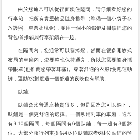
由於您通常可以從裡面鎖住隔間，請仔細看好您的
行李箱：把所有貴重物品隨身攜帶（準備一個小袋子存
放護照、車票及現金)，並用一個小的鐵鏈及掛鎖把您的
背包/首推箱與行李架鎖在一起。
在隔間內，您通常可以關掉燈，然而在很多開放式
布局的車廂內，燈要整晚保持通亮，所以您需要隨身攜
帶眼罩(也推薦您帶著耳塞)。穿著舒適的衣服(慢跑運動
褲，運動衫)對度過一個舒適的夜晚也有幫助。
臥鋪:
臥鋪會比普通座椅貴很多，但是因為您可以躺下，
臥鋪是一個更舒適的選擇。一個臥鋪列車的車廂，通常
有9-10個隔間，每個隔間有6個臥鋪，每一邊有3個牀
位。大部分夜行列車提供4牀位臥鋪或者6牀位臥鋪的預