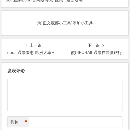
8折優惠-Eurail官网限时8折優惠
通票攻略
为“正文底部小工具”添加小工具
上一篇
下一篇
eurail通票優惠-歐洲火車Eurail 8折優惠-Eurail官网限时8折優惠
使用EURAIL通票在希臘旅行
文
发表评论
章
导
航
*
昵称