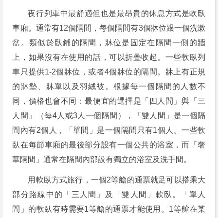
夜行列車中最舒適但也是最昂貴的休息方式是軟臥
車廂。通常有12個隔間，每個隔間有3個牀位跟一個洗漱
盆。類似於臥鋪的隔間，牀位是固定在隔間一側的牆
上，如果沒有在使用的話，可以折曡收起。一些軟臥列
車只提供1-2個牀位，或者4個牀位的隔間。牀上有正規
的牀墊、牀單以及羽絨被。根據每一個隔間的人數不
同，價格也會不同：最便宜的選擇是「四人間」與「三
人間」（每4人或3人一個隔間），「雙人間」是一個隔
間內有2個人，「單間」是一個隔間只有1個人。一些軟
臥在每節車廂的最後部分設有一個公共的浴室，而「奢
華隔間」通常在隔間內部設有獨立的浴室及洗手間。
用軟臥方式旅行，一個2等艙的通票就足可以搭乘大
部分路線中的「三人間」及「雙人間」軟臥。「單人
間」的軟臥有時需要1等艙的通票才能使用。1等艙在某