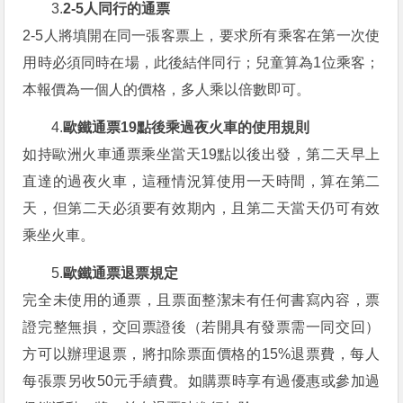
3.
2-5人同行的通票
2-5人將填開在同一張客票上，要求所有乘客在第一次使
用時必須同時在場，此後結伴同行；兒童算為1位乘客；
本報價為一個人的價格，多人乘以倍數即可。
4.
歐鐵通票19點後乘過夜火車的使用規則
如持歐洲火車通票乘坐當天19點以後出發，第二天早上
直達的過夜火車，這種情況算使用一天時間，算在第二
天，但第二天必須要有效期內，且第二天當天仍可有效
乘坐火車。
5.
歐鐵通票退票規定
完全未使用的通票，且票面整潔未有任何書寫內容，票
證完整無損，交回票證後（若開具有發票需一同交回）
方可以辦理退票，將扣除票面價格的15%退票費，每人
每張票另收50元手續費。如購票時享有過優惠或參加過