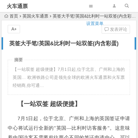
火车通票
首页
英国火车通票
英签大手笔!英国&比利时一站双签(内含彩蛋)
设置菜单
A+
发表评论
英签大手笔!英国&比利时一站双签(内含彩蛋)
摘要
【一站双签 超级便捷】7月1日起,位于北京、广州和上海的
英国… 欧洲铁路公司是领先全球的欧洲火车通票和火车票
经销商,你可通…
【一站双签 超级便捷】
月
日起，位于北京、广州和上海的英国签证申请
7
1
中心将试运行全新的"英国
—
比利时访客服务"。这
意味
可以