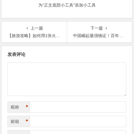
为“正文底部小工具”添加小工具
上一篇
下一篇
【旅游攻略】如何用1张火车票走遍整个欧洲？
中国崛起最强物证！百年轮回我们用铁路打英国的脸
文
发表评论
章
导
航
*
昵称
*
邮箱