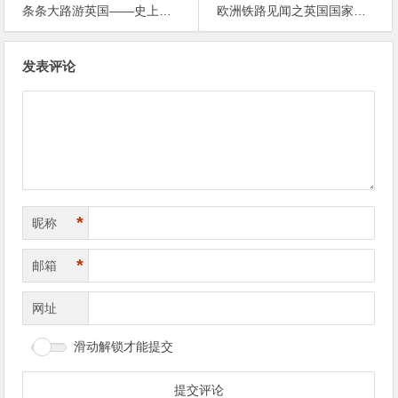
条条大路游英国——史上最详细关于英国交通的介绍
欧洲铁路见闻之英国国家铁路博物馆
文
发表评论
章
导
航
*
昵称
*
邮箱
网址
滑动解锁才能提交