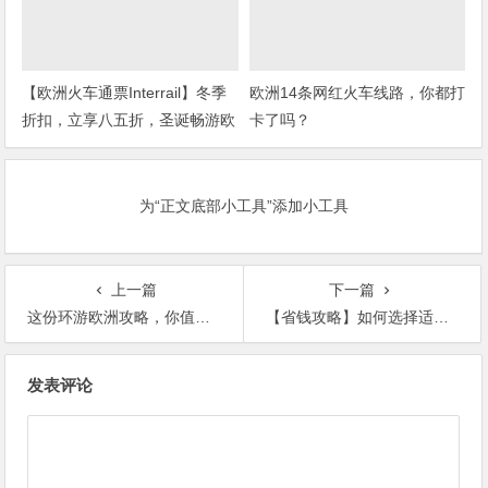
【欧洲火车通票Interrail】冬季
欧洲14条网红火车线路，你都打
折扣，立享八五折，圣诞畅游欧
卡了吗？
洲！
为“正文底部小工具”添加小工具
上一篇
下一篇
这份环游欧洲攻略，你值得收藏！错过会哭~
【省钱攻略】如何选择适合自己的欧洲火车通票？
文
发表评论
章
导
航