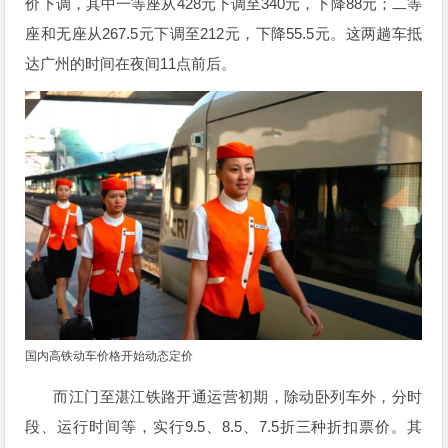
428
340
88
价下调，其中一等座从
元下调至
元，下降
元；二等
267.5
212
55.5
座和无座从
元下调至
元，下降
元。这两趟车抵
11
达广州的时间在夜间
点前后。
国内高铁动车价格开始动态定价
而江门至湛江铁路开通运营初期，除动卧列车外，分时
9.5
8.5
7.5
段、运行时间等，实行
、
、
折三种折扣票价。其