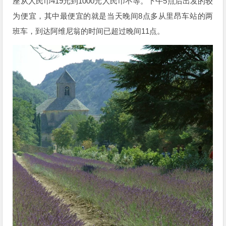
419
1000
5
座从人民币
元到
元人民币不等。下午
点后出发的较
8
为便宜，其中最便宜的就是当天晚间
点多从里昂车站的两
11
班车，到达阿维尼翁的时间已超过晚间
点。