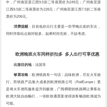
9.5
249
中，广州南至湛江西
折二等座票价为
元；广州南至湛
8.5
228
7.5
江西
折二等座票价为
元；广州南至湛江西
折二等座
206
票价为
元。
消费提醒
：目前低价出行主要是一些早晚出发的车次，
同时停靠站点相对较多。如果时间充裕，不妨考虑。
欧洲晚班火车同样折扣多
多人出行可享优惠
出游目的地
：法国等
够票攻略
：欧洲铁路有一句话：品味欧洲，尽在火车旅
RailEurope
行。而铁路产品集大成者的欧洲铁路公司（
）更
是将火车便民服务提升到极致，广阔稠密的铁路网让乘客在
欧洲大陆自由畅行，一张欧铁通票姜使得游客畅游欧洲成为
可能。