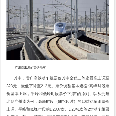
广州南出发的高铁动车
其中，贵广高铁动车组票价其中全程二等座最高上调至
323
212
元，最低下降至
元。票价调整基本遵循“高峰时段票
价基本上浮，平峰和低峰时段票价下浮”的原则。以从贵阳
8
-16
10
北到广州南为例，高峰时段（
时
时）的
对动车组票价
D2837
D2841
2
上调。平峰和低峰时段的
次、
次等
对动车组票