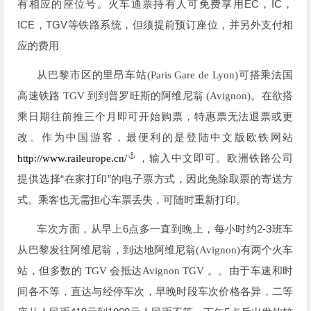
EC
IC
有相应的座位号。火车通票持有人可免费享用
，
，
ICE
TGV
，
等铁路系统，但须提前预订座位，并另外支付相
应的费用
从巴黎市区的里昂车站(Paris Gare de Lyon)可搭乘法国
高速铁路 TGV 到到普罗旺斯的阿维尼翁 (Avignon)。在欲搭
乘日期往前推三个月即可开始购票，特惠票无法退票或更
改。作为中国游客，最便利的是登陆中文版欧铁网站
http://www.raileurope.cn/
，输入中文即可。
欧洲铁路公司
“
”
提供选择
在家打印
的电子票方式，因此免除取票的寄送方
式。乘客也无需担心车票丢失，可随时重新打印。
6
2-3
车次方面，从早上
点多一直到晚上，每小时约
班车
从巴黎发往阿维尼翁，到达地阿维尼翁(Avignon)有两个火车
站，但多数的 TGV 会抵达Avignon TGV 。。由于车速和时
间各不等，直达与经停车次，早晚时段车次价格各异，二等