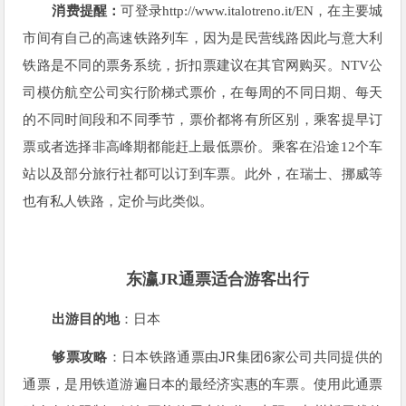
消费提醒：
可登录http://www.italotreno.it/EN，在主要城
市间有自己的高速铁路列车，因为是民营线路因此与意大利
铁路是不同的票务系统，折扣票建议在其官网购买。NTV公
司模仿航空公司实行阶梯式票价，在每周的不同日期、每天
的不同时间段和不同季节，票价都将有所区别，乘客提早订
票或者选择非高峰期都能赶上最低票价。乘客在沿途12个车
站以及部分旅行社都可以订到车票。此外，在瑞士、挪威等
也有私人铁路，定价与此类似。
东瀛JR通票适合游客出行
出游目的地
：日本
JR
6
够票攻略
：日本铁路通票由
集团
家公司共同提供的
通票，是用铁道游遍日本的最经济实惠的车票。使用此通票