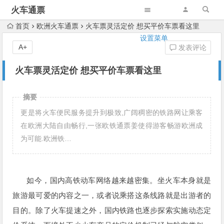
火车通票
首页
欧洲火车通票
火车票灵活定价 想买平价车票看这里
设置菜单
A+
发表评论
火车票灵活定价 想买平价车票看这里
摘要
更是将火车便民服务提升到极致,广阔稠密的铁路网让乘客
在欧洲大陆自由畅行,一张欧铁通票姜使得游客畅游欧洲成
为可能.欧洲铁…
如今，国内高铁动车网络越来越密集。坐火车本身就是
旅游最可爱的内容之一，或者说乘搭这条线路就是出游者的
目的。除了火车提速之外，国内铁路也逐步探索实施动态定