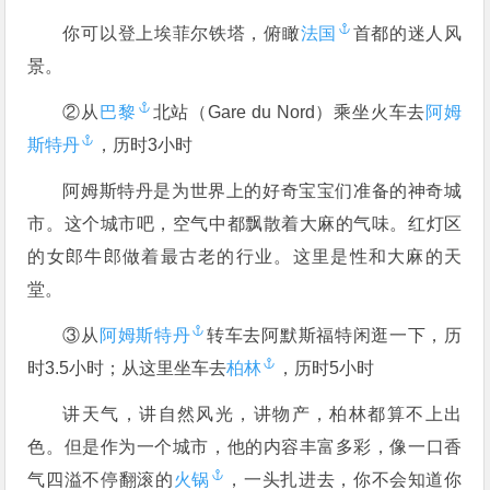
你可以登上埃菲尔铁塔，俯瞰
法国
首都的迷人风
景。
②从
巴黎
北站（Gare du Nord）乘坐火车去
阿姆
斯特丹
，历时3小时
阿姆斯特丹是为世界上的好奇宝宝们准备的神奇城
市。这个城市吧，空气中都飘散着大麻的气味。红灯区
的女郎牛郎做着最古老的行业。这里是性和大麻的天
堂。
③从
阿姆斯特丹
转车去阿默斯福特闲逛一下，历
时3.5小时；从这里坐车去
柏林
，历时5小时
讲天气，讲自然风光，讲物产，柏林都算不上出
色。但是作为一个城市，他的内容丰富多彩，像一口香
气四溢不停翻滚的
火锅
，一头扎进去，你不会知道你