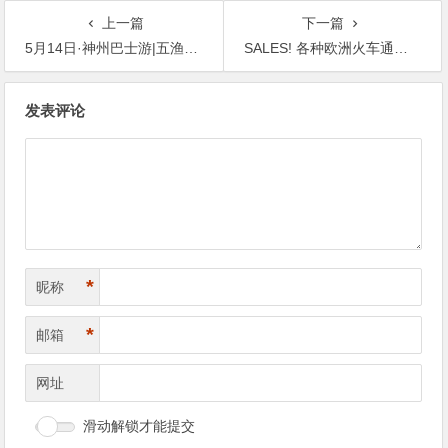
上一篇
下一篇
5月14日·神州巴士游|五渔村#我想和你故地重游#45€/人*含小火车通票
SALES! 各种欧洲火车通票折扣
文
发表评论
章
导
航
*
昵称
*
邮箱
网址
滑动解锁才能提交