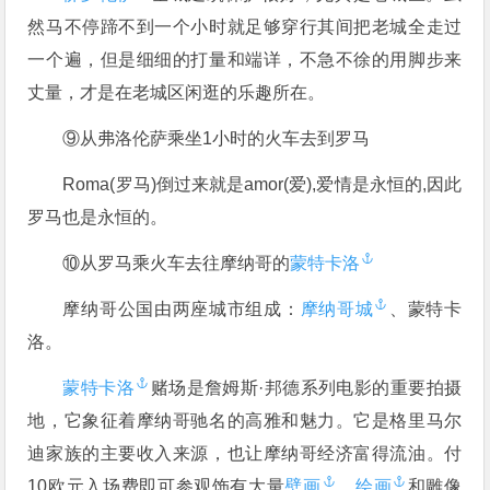
然马不停蹄不到一个小时就足够穿行其间把老城全走过
一个遍，但是细细的打量和端详，不急不徐的用脚步来
丈量，才是在老城区闲逛的乐趣所在。
⑨从弗洛伦萨乘坐1小时的火车去到罗马
Roma(罗马)倒过来就是amor(爱),爱情是永恒的,因此
罗马也是永恒的。
⑩从罗马乘火车去往摩纳哥的
蒙特卡洛
摩纳哥公国由两座城市组成：
摩纳哥城
、蒙特卡
洛。
蒙特卡洛
赌场是詹姆斯·邦德系列电影的重要拍摄
地，它象征着摩纳哥驰名的高雅和魅力。它是格里马尔
迪家族的主要收入来源，也让摩纳哥经济富得流油。付
10欧元入场费即可参观饰有大量
壁画
、
绘画
和雕像