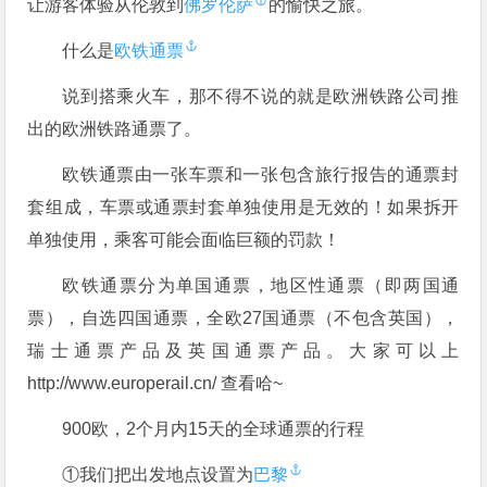
让游客体验从伦敦到
佛罗伦萨
的愉快之旅。
什么是
欧铁通票
说到搭乘火车，那不得不说的就是欧洲铁路公司推
出的欧洲铁路通票了。
欧铁通票由一张车票和一张包含旅行报告的通票封
套组成，车票或通票封套单独使用是无效的！如果拆开
单独使用，乘客可能会面临巨额的罚款！
欧铁通票分为单国通票，地区性通票（即两国通
票），自选四国通票，全欧27国通票（不包含英国），
瑞士通票产品及英国通票产品。大家可以上
http://www.europerail.cn/ 查看哈~
900欧，2个月内15天的全球通票的行程
①我们把出发地点设置为
巴黎