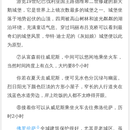
游览19世纪巴伐利亚国王路德维希二世修建的新天
鹅城堡，它是世界上上镜次数最多的城堡之一。城堡坐
落于地势起伏的山顶，四周被高山树林和波光粼粼的湖
泊环绕，充满童话气息。穿过玛丽布吕克桥可以看到最
奇幻的城堡风景，华特·迪士尼的《灰姑娘》城堡便以此
为原型。
⑦从富森前往威尼斯，中间可以悠闲地乘坐火车，
当然时间跨度上有点久，大约要8个小时
你若在夏天去威尼斯，便可见水色分沉绿与幽蓝。
烈日阳光下颜色巨淡的方形小屋子，窄长的人行道夹在
浅蓝色水道旁边，岸上吃饭的人都不太睁得开眼。
⑧接着你可以从威尼斯乘坐火车去往弗洛伦萨，历
时2小时
佛罗伦萨
全城建筑保护很好，尤其是老城区。虽