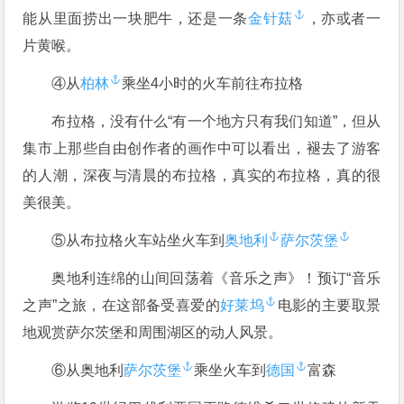
能从里面捞出一块肥牛，还是一条
金针菇
，亦或者一
片黄喉。
④从
柏林
乘坐4小时的火车前往布拉格
布拉格，没有什么“有一个地方只有我们知道”，但从
集市上那些自由创作者的画作中可以看出，褪去了游客
的人潮，深夜与清晨的布拉格，真实的布拉格，真的很
美很美。
⑤从布拉格火车站坐火车到
奥地利
萨尔茨堡
奥地利连绵的山间回荡着《音乐之声》！预订“音乐
之声”之旅，在这部备受喜爱的
好莱坞
电影的主要取景
地观赏萨尔茨堡和周围湖区的动人风景。
⑥从奥地利
萨尔茨堡
乘坐火车到
德国
富森