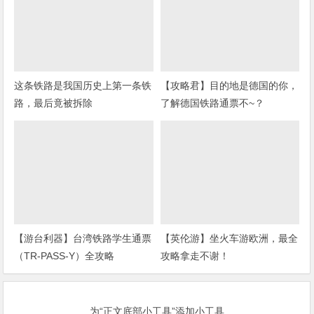
这条铁路是我国历史上第一条铁
【攻略君】目的地是德国的你，
路，最后竟被拆除
了解德国铁路通票不~？
【游台利器】台湾铁路学生通票
【英伦游】坐火车游欧洲，最全
（TR-PASS-Y）全攻略
攻略拿走不谢！
为“正文底部小工具”添加小工具