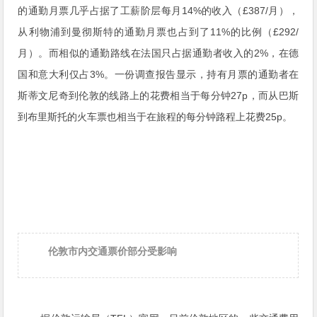
的通勤月票几乎占据了工薪阶层每月14%的收入（£387/月），
从利物浦到曼彻斯特的通勤月票也占到了11%的比例（£292/
月）。而相似的通勤路线在法国只占据通勤者收入的2%，在德
国和意大利仅占3%。一份调查报告显示，持有月票的通勤者在
斯蒂文尼奇到伦敦的线路上的花费相当于每分钟27p，而从巴斯
到布里斯托的火车票也相当于在旅程的每分钟路程上花费25p。
伦敦市内交通票价部分受影响