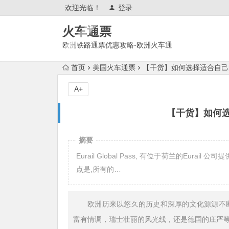
欢迎光临！
登录
火车通票
欧洲铁路通票优惠攻略-欧洲火车通
票官网购买使用攻略
首页
美国火车通票
【干货】如何选择适合自己
A+
【干货】如何
摘要
Eurail Global Pass, 有位于荷兰的Eu
点是,所有的…
欧洲
历来以悠久的历史和深厚的文化源源不
富有情调，
瑞士
壮丽的风光线，还是
德国
的庄严