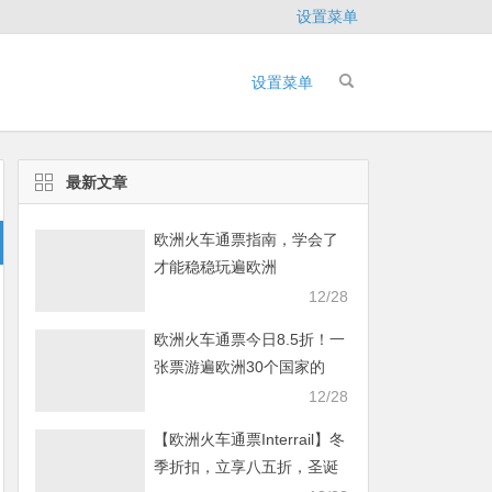
设置菜单
设置菜单
最新文章
欧洲火车通票指南，学会了
才能稳稳玩遍欧洲
12/28
欧洲火车通票今日8.5折！一
张票游遍欧洲30个国家的
40000多个目的地
12/28
【欧洲火车通票Interrail】冬
季折扣，立享八五折，圣诞