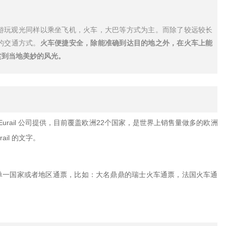
游玩观光同样以乘坐飞机，火车，大巴等方式为主。而除了较远较长
的交通方式。
火车便捷安全，除能准确到达目的地之外，在火车上能
赏到当地美妙的风光。
Eurail
22
公司提供，目前覆盖欧洲
个国家，是世界上销售量做多的欧洲
rail
的文字。
单一国家或者地区通票，比如：大名鼎鼎的瑞士火车通票，法国火车通