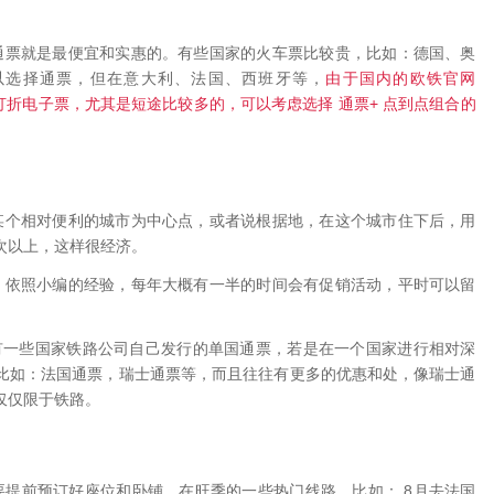
。
通票就是最便宜和实惠的。有些国家的火车票比较贵，比如：德国、奥
由于国内的欧铁官网
以选择通票，但在意大利、法国、西班牙等，
+
打折电子票，尤其是短途比较多的，可以考虑选择
通票
点到点组合的
某个相对便利的城市为中心点，或者说根据地，在这个城市住下后，用
次以上，这样很经济。
，依照
小编
的经验，每年大概有一半的时间会有促销活动，平时可以留
有一些国家铁路公司自己发行的单国通票，若是在一个国家进行相对深
比如：法国通票，瑞士通票等，而且往往有更多的优惠和处，像瑞士通
仅仅限于铁路。
8
要提前预订好座位和卧铺，在旺季的一些热门线路，比如：
月去法国