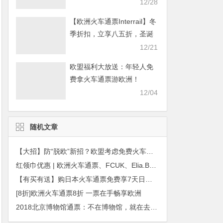
畅游欧洲！
12/28
【欧洲火车通票Interrail】冬
季折扣，立享八五折，圣诞
畅游欧洲！
12/21
欧盟福利大放送：年轻人免
费拿火车通票游欧洲！
12/04
随机文章
【大招】防“脱欧”新招？欧盟考虑免费火车通票
红领巾优惠 | 欧洲火车通票、FCUK、Elia.B、阿迪达斯、锐步、Mankind都在打折！
【有买有送】购日本火车通票免费享7天日本无限量WiFi！
[8折]欧洲火车通票8折 一票在手畅享欧洲
2018北京博物馆通票：不在博物馆，就在去博物馆的路上