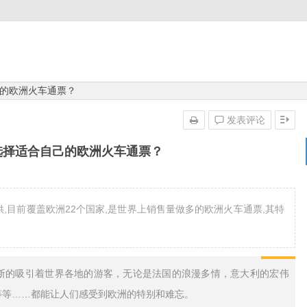
的欧洲火车通票？
发表评论
选择适合自己的欧洲火车通票？
rail 公司提供,目前覆盖欧洲22个国家,是世界上销售量做多的欧洲火车通票,其特
断的吸引着世界各地的游客，无论是
法国
的浪漫多情，
意大利
的宏伟
等等……都能让人们感受到
欧洲
的特别和难忘。