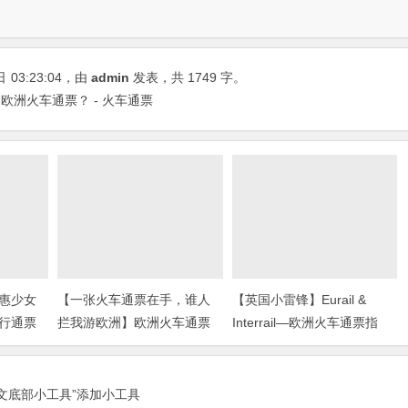
日
03:23:04
，由
admin
发表，共 1749 字。
洲火车通票？ - 火车通票
惠少女
【一张火车通票在手，谁人
【英国小雷锋】Eurail &
行通票
拦我游欧洲】欧洲火车通票
Interrail—欧洲火车通票指
指南，现在买还有给力优惠
南！
哦
正文底部小工具”添加小工具