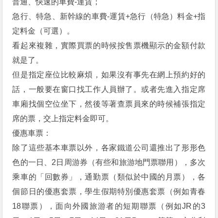
普通、快速的車費-運賃；
急行、特急、新幹線的車費-運賃+急行（特急）料金+指
定料金（可選）。
看起來複雜，實際買票的時候按售票機顯示的金額付款
就是了。
但是指定座位比較麻煩，如果沒有事先在網上預約好的
話，一般要在窗口找工作人員辦了。或者先進入指定席
車廂找個空位坐下，然後等著查票員來的時候補張指定
席的票，交上指定料金即可。
優惠車票：
除了這些基本車票以外，各家鐵道公司還推出了形形色
色的一日、2日周游券（有些和旅游地門票聯用），多次
乘車的「回數券」，通勤票（類似於中國的月票），各
個節日的優惠套票，學生假期特別優惠套票（例如青春
18聯票），面向外國旅游者的短期聯票（例如JR的3