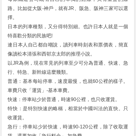
路。比如從大阪-神戶，就有JR、阪急、阪神三家可以選
擇。
日本的列車種類，又分得特別細。也許日本人就是一個
特喜歡分類的民族吧!
連日本人自己都自嘲說，讀列車時刻表和票價表，簡直
像讀松本清張和西邨京太郎的推理小說。
以JR為例，現在常見的列車至少可分為普通、快速、急
行、特急、新幹線這麼幾類。
普通：基本每站停車，速度最慢，也就60公裡的樣子。
車費只收「運賃」-基本車費。
快速：停車站少於普通，時速90公裡，也只收運賃。
特快：是特別快速的略稱，相當於中國叫法的直快。只
收運賃。
急行：停車站少於快速，時速90-120公裡，除了收取運
賃，還要加收「急行料金」-加急費。