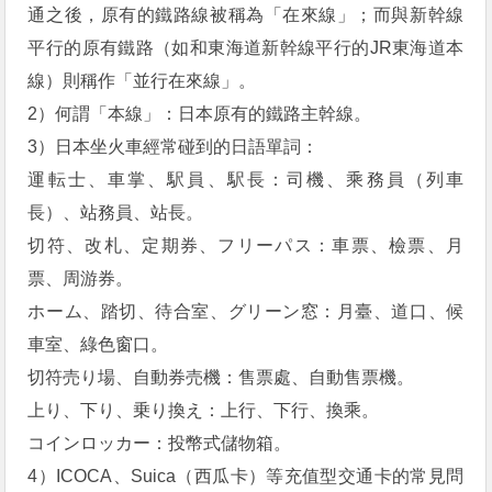
通之後，原有的鐵路線被稱為「在來線」；而與新幹線
平行的原有鐵路（如和東海道新幹線平行的JR東海道本
線）則稱作「並行在來線」。
2）何謂「本線」：日本原有的鐵路主幹線。
3）日本坐火車經常碰到的日語單詞：
運転士、車掌、駅員、駅長：司機、乘務員（列車
長）、站務員、站長。
切符、改札、定期券、フリーパス：車票、檢票、月
票、周游券。
ホーム、踏切、待合室、グリーン窓：月臺、道口、候
車室、綠色窗口。
切符売り場、自動券売機：售票處、自動售票機。
上り、下り、乗り換え：上行、下行、換乘。
コインロッカー：投幣式儲物箱。
4）ICOCA、Suica（西瓜卡）等充值型交通卡的常見問