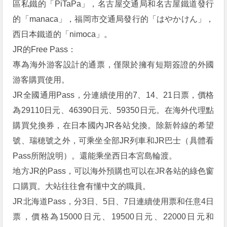
區私鐵的「PiTaPa」，名古屋交通局和名古屋鐵道發行
的「manaca」，福岡市交通局發行的「はやかけん」，
西日本鐵道的「nimoca」。
JR的Free Pass：
專為海外游客設計的通票，僅限於擁有短期簽證的外國
游客購買使用。
JR全國通用Pass，分連續使用的7、14、21日票，價格
為29110日元、46390日元、59350日元。在海外代理點
購買兌換券，在日本國內JR各站兌換。除新幹線的希望
號、瑞穂號之外，可乘坐全部JR列車和JR巴士（具體看
Pass所附說明）。還能乘坐西日本宮島輪渡。
地方JR的Pass，可以海外預購也可以在JR各站的綠色窗
口購買。大站往往會有懂中文的職員。
JR北海道Pass，分3日、5日、7日連續使用票和任意4日
票，價格為15000日元、19500日元、22000日元和