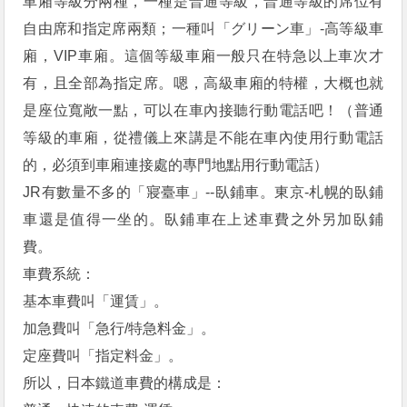
車廂等級分兩種，一種是普通等級，普通等級的席位有
自由席和指定席兩類；一種叫「グリーン車」-高等級車
廂，VIP車廂。這個等級車廂一般只在特急以上車次才
有，且全部為指定席。嗯，高級車廂的特權，大概也就
是座位寬敞一點，可以在車內接聽行動電話吧！（普通
等級的車廂，從禮儀上來講是不能在車內使用行動電話
的，必須到車廂連接處的專門地點用行動電話）
JR有數量不多的「寢臺車」--臥鋪車。東京-札幌的臥鋪
車還是值得一坐的。臥鋪車在上述車費之外另加臥鋪
費。
車費系統：
基本車費叫「運賃」。
加急費叫「急行/特急料金」。
定座費叫「指定料金」。
所以，日本鐵道車費的構成是：