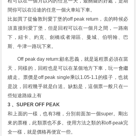
程可以在一個月以內的任意一天，最關鍵的好處，是期
間你可以在沿途的任意一個火車站下車。
比如買了從倫敦到愛丁堡的off peak return，去的時候必
須直接到愛丁堡，但是回程可以在一個月之間，一路南
下，紐卡、約克、劍橋或者湖區、曼城、伯明翰、巴
斯、牛津一路玩下來。
Off peak day return:顧名思義，就是返程票必須在當
天，同樣的，回程也是可以在某個地方下車，玩一會繼
續走。票價是off peak single乘以1.05-1.1的樣子，也就
是說，回程幾乎就是白送。缺點是，這個票一般只在一
些短途路線上有
3 、SUPER OFF PEAK
和上面的一樣，也有3種，分別前面加一個super。剛出
來的票種，此類票也不多。使用方法之類的和off-peak完
全一樣，就是價格再便宜一些。