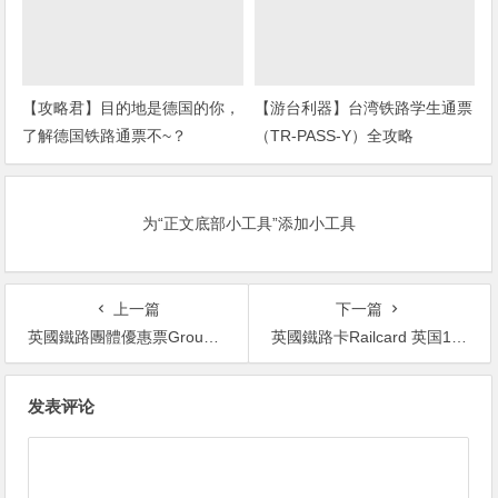
【攻略君】目的地是德国的你，
【游台利器】台湾铁路学生通票
了解德国铁路通票不~？
（TR-PASS-Y）全攻略
为“正文底部小工具”添加小工具
上一篇
下一篇
英國鐵路團體優惠票GroupSave 英國火車票GroupSave攻略 GroupSave團體出行火車優惠
英國鐵路卡Railcard 英国16-25railcard 英國landing card 英國railcard
文
发表评论
章
导
航