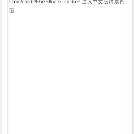
l.com/ebizbf/EbizBfIndex_cn.do
進入中文版購票頁
面