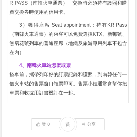
R PASS（南韓火車通票），交換時必須持有護照和購
買交換券時使用的信用卡。
3）獲得座席 Seat appointment：持有KR Pass
（南韓火車通票）的乘客可以免費選擇KTX、新邨號、
無窮花號列車的普通座席（地鐵及旅游專用列車不包含
在內）
4、南韓火車站怎麼取票
搭車前，攜帶列印好的訂票記錄和護照，到南韓任何一
個火車站的售票窗口領票即可。售票小姐通常會幫你把
車票和收據用訂書機訂在一起。
赏
赞
0
分享