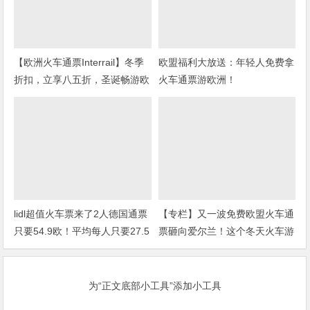
【欧洲火车通票Interrail】冬季
欧盟福利大放送：年轻人免费拿
折扣，立享八五折，圣诞畅游欧
火车通票游欧洲！
洲！
lidl超值火车票来了2人德国通票
【专栏】又一波免费欧盟火车通
只要54.9欧！平均每人只要27.5
票砸向爱尔兰！这个冬天火车游
欧
欧洲！（附购票攻略）
为“正文底部小工具”添加小工具