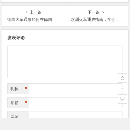
上一篇
下一篇
德国火车通票如何在德国以外使用
欧洲火车通票指南，学会了才能稳稳玩遍欧洲
文
发表评论
章
导
航
*
昵称
*
邮箱
网址
滑动解锁才能提交