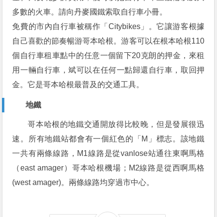
多數的火車。請向丹麥國鐵索取自行車小冊。
免費的市內自行車被稱作「Citybikes」。它讓游客根據
自己喜歡的節奏暢游哥本哈根。游客可以在根本哈根110
個自行車租車點中的任意一個留下20克朗的押金，來租
用一輛自行車，斌可以在任何一點歸還自行車，取回押
金。它是哥本哈根最普及的交通工具。
地鐵
哥本哈根的地鐵交通開放得比較晚，但是發展很迅
速。所有地鐵站都會有一個紅色的「M」標志。該地鐵
一共有兩條線路，M1線路是從vanlose站通往東啊馬格
（east amager）哥本哈根機場；M2線路是從西啊馬格
(west amager)。兩條線路均穿過市中心。