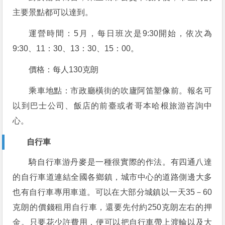
主要景點都可以達到。
運營時間：5月，每日班次是9:30開始，依次為
9:30、11：30、13：30、15：00。
價格：每人130克朗
乘車地點：市政廳橫街的吹廬阿笛塑像前。報名可
以到巴士公司、飯店的前臺或者哥本哈根旅游咨詢中
心。
自行車
騎自行車游丹麥是一種很實際的作法。有四通八達
的自行車道連結全國各鄉鎮，城市中心的道路側邊大多
也有自行車專用車道。可以在大部分城鎮以一天35－60
克朗的價錢租用自行車，還要先付約250克朗左右的押
金。只要花少許費用，便可以把自行車帶上渡輪以及大