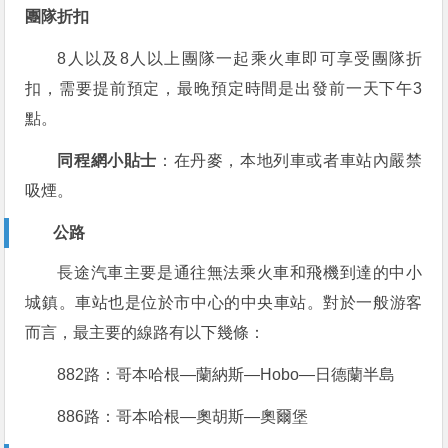
團隊折扣
8人以及8人以上團隊一起乘火車即可享受團隊折
扣，需要提前預定，最晚預定時間是出發前一天下午3
點。
同程網小貼士
：在丹麥，本地列車或者車站內嚴禁
吸煙。
公路
長途汽車主要是通往無法乘火車和飛機到達的中小
城鎮。車站也是位於市中心的中央車站。對於一般游客
而言，最主要的線路有以下幾條：
882路：哥本哈根—蘭納斯—Hobo—日德蘭半島
886路：哥本哈根—奧胡斯—奧爾堡