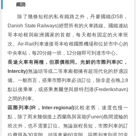
鐵路
除了幾條短程的私有鐵路之外，丹麥國鐵(DSB，
Danish State Railways)經營所有的火車路線。國鐵連結
哥本哈根與歐洲國家的首都，每天都有固定的火車班
次。Air-Rail列車連接哥本哈根國際機場和位於市中心的
中央車站，每20分鐘一班，12分鐘即可到達市中心。
長途火車有兩種，但票價相同。光鮮的市際列車(IC，
Intercity)
無論頭等或二等車廂都擁有超現代化的舒適設
備。一般而言，搭乘市際列車必須訂位，除非是在晚上8
點以後乘車，或搭乘奧爾堡與腓特烈港(Frederikshavn)
之間的列車。
區際列車(IR，Inter-regional)
比較老舊，速度也慢一
點，除了周末幾個接上西蘭島與富能(Funen)島間渡輪的
班次外，也不需要訂位。無論旅程長短，市際列車的訂
位費用為30克朗，頭等車廂60克朗，區際列車則是20克