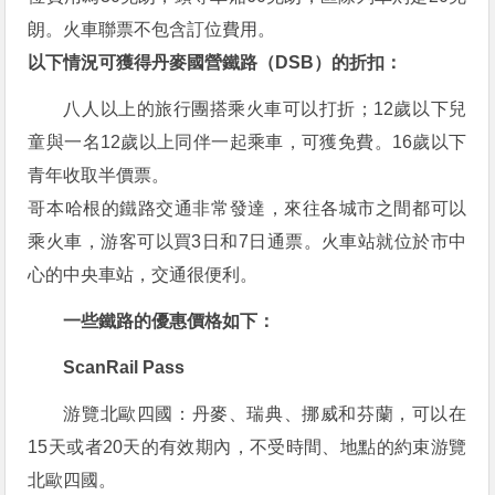
朗。火車聯票不包含訂位費用。
以下情況可獲得丹麥國營鐵路（DSB）的折扣：
八人以上的旅行團搭乘火車可以打折；12歲以下兒
童與一名12歲以上同伴一起乘車，可獲免費。16歲以下
青年收取半價票。
哥本哈根的鐵路交通非常發達，來往各城市之間都可以
乘火車，游客可以買3日和7日通票。火車站就位於市中
心的中央車站，交通很便利。
一些鐵路的優惠價格如下：
ScanRail Pass
游覽北歐四國：丹麥、瑞典、挪威和芬蘭，可以在
15天或者20天的有效期內，不受時間、地點的約束游覽
北歐四國。