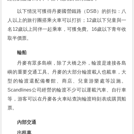
以下情況可獲得丹麥國營鐵路（DSB）的折扣：八
人以上的旅行團搭乘火車可以打折；12歲以下兒童與一
名12歲以上同伴一起乘車，可獲免費。16歲以下青年收
取半價票。
輪船
丹麥有眾多島嶼，除了大橋之外，輪渡是連接各島
嶼的重要交通工具。丹麥的大部分輪渡載人也載車，大
型的輪渡還配備餐館、商店、兒童游樂處等設施。
Scandlines公司經營的輪渡不少可以運載汽車、自行車
等，游客可以在丹麥各火車站查詢輪渡時刻表或購買船
票。
內部交通
出租車