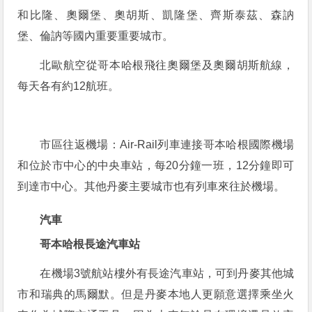
和比隆、奧爾堡、奧胡斯、凱隆堡、齊斯泰茲、森訥
堡、倫訥等國內重要重要城市。
北歐航空從哥本哈根飛往奧爾堡及奧爾胡斯航線，
每天各有約12航班。
市區往返機場：Air-Rail列車連接哥本哈根國際機場
和位於市中心的中央車站，每20分鐘一班，12分鐘即可
到達市中心。其他丹麥主要城市也有列車來往於機場。
汽車
哥本哈根長途汽車站
在機場3號航站樓外有長途汽車站，可到丹麥其他城
市和瑞典的馬爾默。但是丹麥本地人更願意選擇乘坐火