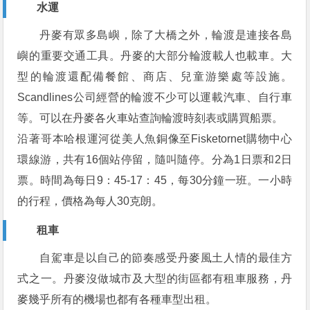
水運
丹麥有眾多島嶼，除了大橋之外，輪渡是連接各島
嶼的重要交通工具。丹麥的大部分輪渡載人也載車。大
型的輪渡還配備餐館、商店、兒童游樂處等設施。
Scandlines公司經營的輪渡不少可以運載汽車、自行車
等。可以在丹麥各火車站查詢輪渡時刻表或購買船票。
沿著哥本哈根運河從美人魚銅像至Fisketornet購物中心
環線游，共有16個站停留，隨叫隨停。分為1日票和2日
票。時間為每日9：45-17：45，每30分鐘一班。一小時
的行程，價格為每人30克朗。
租車
自駕車是以自己的節奏感受丹麥風土人情的最佳方
式之一。丹麥沒做城市及大型的街區都有租車服務，丹
麥幾乎所有的機場也都有各種車型出租。