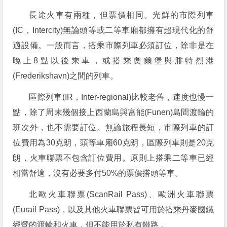
長途火車有兩種，但票價相同。光鮮的市際列車
(IC，Intercity)無論頭等或二等車廂都擁有超現代化的舒
適設備。一般而言，搭乘市際列車必須訂位，除非是在
晚上8點以後乘車，或搭乘奧爾堡與腓特烈港
(Frederikshavn)之間的列車。
區際列車(IR，Inter-regional)比較老舊，速度也慢一
點，除了周末幾個接上西蘭島與富能(Funen)島間渡輪的
班次外，也不需要訂位。無論旅程長短，市際列車的訂
位費用為30克朗，頭等車廂60克朗，區際列車則是20克
朗，火車聯票不包含訂位費用。原則上搭乘二等車已經
相當舒適，沒有必要多付50%的票價搭頭等車。
北歐火車聯票(ScanRail Pass)、歐洲火車聯票
(Eurail Pass)，以及其他火車聯票皆可用於搭乘丹麥國鐵
經營的渡輪和火車，但不能用於私有鐵路 。