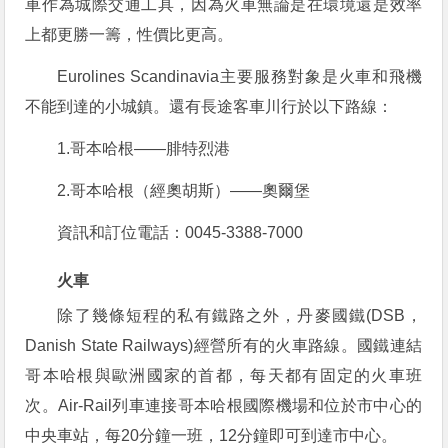
車作為城際交通工具，因為火車無論是在環境還是效率
上都更勝一籌，性價比更高。
Eurolines Scandinavia主要服務對象是火車和飛機
不能到達的小城鎮。還有長途客車川行於以下路線：
1.哥本哈根——腓特烈港
2.哥本哈根（經奧胡斯）——奧爾堡
資訊和訂位電話：0045-3388-7000
火車
除了幾條短程的私有鐵路之外，丹麥國鐵(DSB，
Danish State Railways)經營所有的火車路線。國鐵連結
哥本哈根與歐洲國家的首都，每天都有固定的火車班
次。Air-Rail列車連接哥本哈根國際機場和位於市中心的
中央車站，每20分鐘一班，12分鐘即可到達市中心。