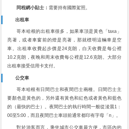
同程網小貼士：
需要持有國際駕照。
出租車
哥本哈根的出租車很多，如果車頂是黃色「taxa」
亮著，或者車窗前的燈是亮著，那就標明這輛車是空
車。出租車收費起步價是24克朗，白天收費是每公裡
10.2克朗，夜晚和周末收費每公裡是12.6克朗。大部分
出租車接受信用卡支付。
公交車
哥本哈根有日間巴士和夜間巴士兩種。日間巴士主
要顏色是黃色的，另外還有黃色和紅色或者黃色和藍色
的（最快的巴士）。夜間巴士的執行時間一般從淩晨1：
00至5:00，而且夜間巴士車頭前通常都印有字母「n」。
對於游客而言，乘坐城市公交車最方便，市區內的