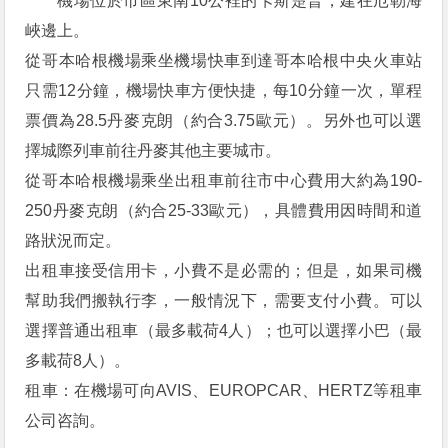
機場位於市區東南10公裡的卡斯楚普，建在厄勒海
峽邊上。
從哥本哈根機場乘坐機場快車到達哥本哈根中央火車站
只需12分鐘，機場快車方便快捷，每10分鐘一次，單程
票價為28.5丹麥克朗（約合3.75歐元）。另外也可以選
擇城際列車前往丹麥其他主要城市。
從哥本哈根機場乘坐出租車前往市中心費用大約為190-
250丹麥克朗（約合25-33歐元），具體費用因時間和道
路狀況而定。
出租車接受信用卡，小費不是必需的；但是，如果司機
幫助我們搬執行李，一般情況下，需要支付小費。可以
選擇普通出租車（最多載荷4人）；也可以選擇小巴（最
多載荷8人）。
租車：在機場可向AVIS、EUROPCAR、HERTZ等租車
公司咨詢。