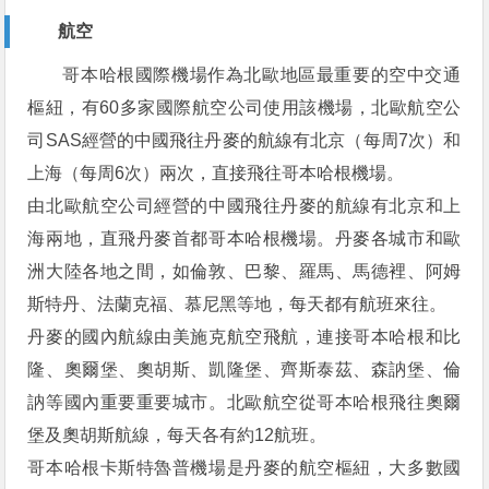
航空
哥本哈根國際機場作為北歐地區最重要的空中交通
樞紐，有60多家國際航空公司使用該機場，北歐航空公
司SAS經營的中國飛往丹麥的航線有北京（每周7次）和
上海（每周6次）兩次，直接飛往哥本哈根機場。
由北歐航空公司經營的中國飛往丹麥的航線有北京和上
海兩地，直飛丹麥首都哥本哈根機場。丹麥各城市和歐
洲大陸各地之間，如倫敦、巴黎、羅馬、馬德裡、阿姆
斯特丹、法蘭克福、慕尼黑等地，每天都有航班來往。
丹麥的國內航線由美施克航空飛航，連接哥本哈根和比
隆、奧爾堡、奧胡斯、凱隆堡、齊斯泰茲、森訥堡、倫
訥等國內重要重要城市。北歐航空從哥本哈根飛往奧爾
堡及奧胡斯航線，每天各有約12航班。
哥本哈根卡斯特魯普機場是丹麥的航空樞紐，大多數國