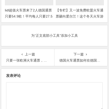
lidl超值火车票来了2人德国通票
【专栏】又一波免费欧盟火车通
只要54.9欧！平均每人只要27.5
票砸向爱尔兰！这个冬天火车游
欧
欧洲！（附购票攻略）
为“正文底部小工具”添加小工具
上一篇
下一篇
只要一张欧洲火车通票，你就能畅游欧洲21个国家，方便又省钱！
德国火车通票如何在德国以外使用
文
发表评论
章
导
航