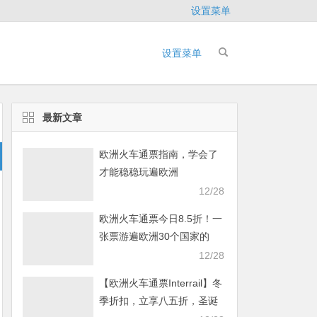
设置菜单
设置菜单
最新文章
欧洲火车通票指南，学会了
才能稳稳玩遍欧洲
12/28
欧洲火车通票今日8.5折！一
张票游遍欧洲30个国家的
40000多个目的地
12/28
【欧洲火车通票Interrail】冬
季折扣，立享八五折，圣诞