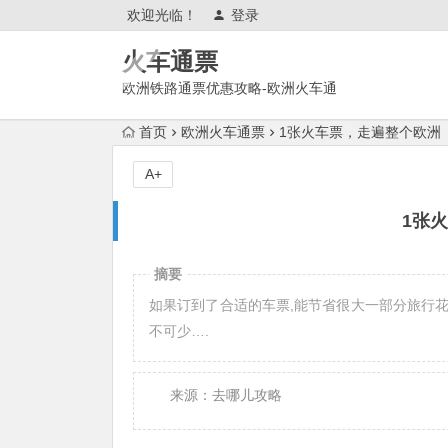
欢迎光临！
登录
火车通票
欧洲铁路通票优惠攻略-欧洲火车通
票官网购买使用攻略
首页
欧洲火车通票
1张火车票，走遍整个欧洲
A+
1张
摘要
如果订到了合适的车票,能节省很大一部分旅行花销.如
不可少….
来源：去哪儿攻略