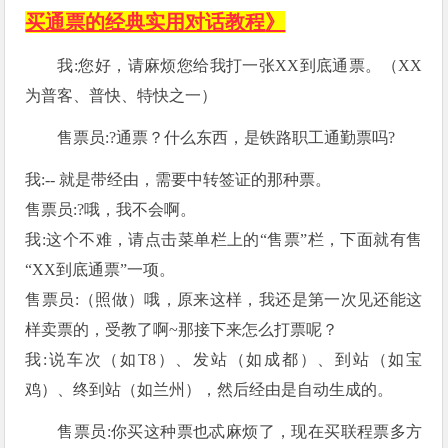
买通票的经典实用对话教程
》
我
:您好，请麻烦您给我打一张XX到底通票。（XX
为普客、普快、特快之一）
售票员
:
?
通票？什么东西，是铁路职工通勤票吗?
我
:-- 就是带经由，需要中转签证的那种票。
售票员
:?哦，我不会啊。
我
:这个不难，请点击菜单栏上的“售票”栏，下面就有售
“
XX到底通票
”一项。
售票员
:（照做）哦，原来这样，我还是第一次见还能这
样卖票的，受教了啊~那接下来怎么打票呢？
我
:说车次（如T8）、发站（如成都）、到站（如宝
鸡）、终到站（如兰州），然后经由是自动生成的。
售票员:你买这种票也忒麻烦了，现在买联程票多方