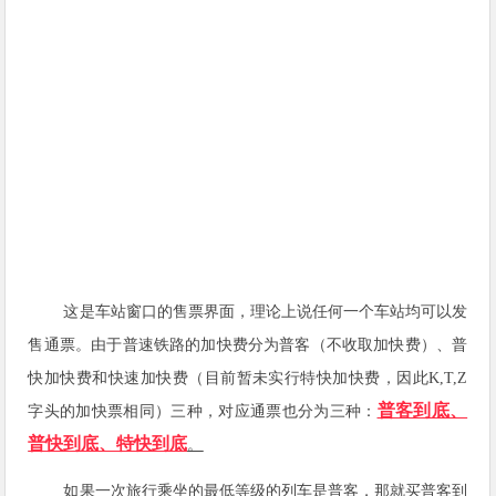
这是车站窗口的售票界面，理论上说任何一个车站均可以发
售通票。由于普速铁路的加快费分为普客（不收取加快费）、普
快加快费和快速加快费（目前暂未实行特快加快费，因此
K,T,Z
普客到底、
字头的加快票相同）三种，对应通票也分为三种：
普快到底、特快到底
。
如果一次旅行乘坐的最低等级的列车是普客，那就买普客到