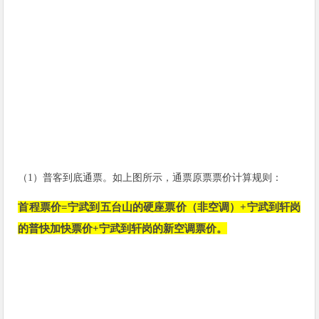
（1）普客到底通票。如上图所示，
通票原票票价计算规则：
首程票价=宁武到五台山的硬座票价（非空调）+宁武到轩岗
的普快加快票价+宁武到轩岗的新空调票价。