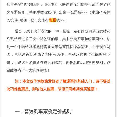
只能是望“票”兴叹啊，那么本期
《铁道青春》就带大家了解了解
火车通票吧，手把手教你如何打出来一张通票~~~（小编坐等你
入坑哟~顺便一提，文末有
彩蛋
哦~~）
通票，属于火车客票的一种，指在一定有效期内从出发站到
终到站经过若干次中转签证的票，其中分为原票和签票两种，每
到一个中转站继续旅行需要去车站窗口持原票签证，由于现在网
络，电话及自助机购票都十分方便，各站及代售点也能购异地
票，于是火车通票逐渐被人们淡忘，但是若能合理掌握规则，通
票能够省下一大笔路费哦！
注：本文仅作为铁路爱好者了解通票的基础入门，请不要以
此刁难售票员、影响他人购票，节假日高峰期慎买通票！
一．普速列车票价定价规则