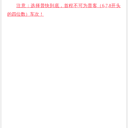
注意：选择普快到底，首程不可为普客（
6,7,8开头
的四位数）车次！