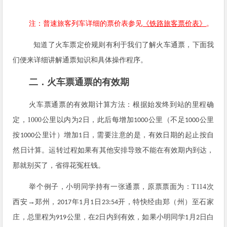
注：普速旅客列车详细的票价表参见
《铁路旅客票价表》
。
知道了火车票定价规则有利于我们了解火车通票，下面我
们便来详细讲解通票知识和具体操作程序。
二．火车票通票的有效期
火车票通票的有效期计算方法：根据始发终到站的里程确
定，
1000
公里以内为
日，此后每增加
公里（不足
公里
2
1000
1000
按
公里计）增加
日，需要注意的是，有效日期的起止按自
1000
1
然日计算。
运转过程如果有其他安排导致不能在有效期内到达，
那就别买了，省得花冤枉钱。
举个例子，小明同学持有一张通票，原票票面为：
T114
次
西安→郑州，
年
月
日
开，特快经由郑（州）至石家
2017
1
1
23:54
庄，总里程为
公里，在
日内到有效，如果小明同学
月
日白
919
2
1
2