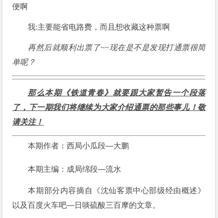
便啊
我:主要能省电路费，而且想收藏这种票啊
再然后就顺利出票了~~现在是不是发现打通票很简
单呢？
那么本期《铁道青春》就要跟大家暂告一个段落
了，下一期我们将继续为大家介绍通票的那些事儿！敬
请关注！
本期作者：西局小瓜段—大鹏
本期主编：成局绵段—流水
本期部分内容摘自《沈仙客票中心部级经由概述》
以及
百度火车吧
—日啖硫酸三百摩的文章。