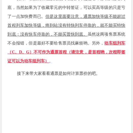
底，当然如果为了收藏零元的中转签证，可以买高等级的
只是亏
了一点加快费而已
。
但是这里面要注意，通票加快等级不能超过
首程列车加快等级，终到站没有特快列车停靠的，就不能买特快
到底；没有快车停靠的，不能买普快到底。
虽然这两项售票系统
不会报错，但是最好不要给售票员找麻烦哟。另外，
动车组列车
（C、D、G）不可作为通票首程（请注意，是首程哟，次程即签
证可以为
动车组列车
）
。
接下来带大家看看通票是如何计算票价的吧。