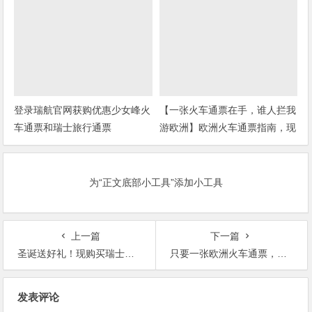
登录瑞航官网获购优惠少女峰火
【一张火车通票在手，谁人拦我
车通票和瑞士旅行通票
游欧洲】欧洲火车通票指南，现
在买还有给力优惠哦
为“正文底部小工具”添加小工具
上一篇
下一篇
圣诞送好礼！现购买瑞士通票赠送京东购物券哦，坐着火车游瑞士咯~
只要一张欧洲火车通票，就能畅游欧洲数国，方便又省钱！
文
发表评论
章