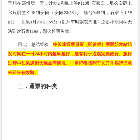
天想在郑州玩一天，计划
号晚上签
到石家庄，那么实际上
2
K118
它只能签
到安阳（安阳
到，邢台
到，石家庄
K118
23:38
0:45
1:59
到），如果
月
号
分（以列车时刻表为准）之后小明同学无
1
2
23:59
法到达石家庄站，那么通票失效。
因此，总结经验：
中长途通票原票（即首程）票面始发站始
发时间在一日24小时内越早越好，越有利于通票完美旅行。
旅行
过程中如果遇到大晚点等情况，一定记得找列车长开具客运记录
来延长有效期。
三．通票的种类