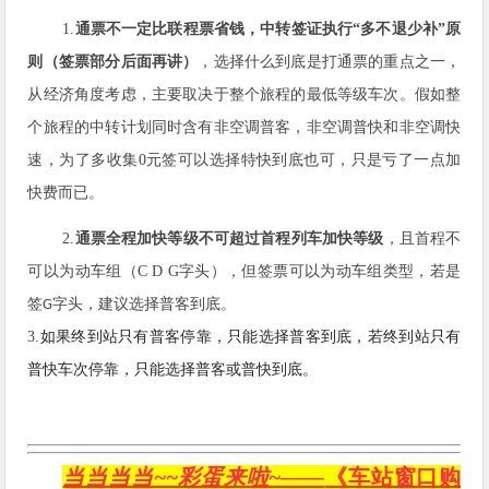
1.
通票不一定比联程票省钱，中转签证执行“多不退少补”原
则（签票部分后面再讲）
，
选择什么到底是打通票的重点之一，
从经济角度考虑，主要取决于整个旅程的最低等级车次。假如整
个旅程的中转计划同时含有非空调普客，非空调普快和非空调快
速，为了多收集
0
元签可以选择特快到底也可，只是亏了一点加
快费而已。
2.
通票全程加快等级不可超过首程列车加快等级
，
且首程不
可以为动车组（
C D G
字头），但签票可以为动车组类型，若是
签
字头，建议选择普客到底。
G
3.
如果终到站只有普客停靠，只能选择普客到底，若终到站只有
普快车次停靠，只能选择普客或普快到底。
当当当当~~彩蛋来啦~——
《车站窗口
购