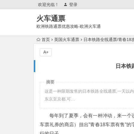
欢迎光临！
登录
火车通票
欧洲铁路通票优惠攻略-欧洲火车通
票官网购买使用攻略
首页
英国火车通票
日本铁路全线通票/青春18
A+
日本铁
摘要
这是一种限期发售的日本铁路全线通票,一天以内可以
东京至京都,可…
每年到了夏季，会有一种冲动，来一个说走
车票礼券的商店）挂出”青春18车票有售”
行的日子。