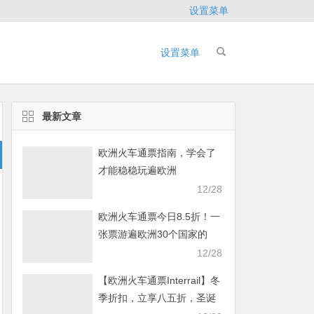
设置菜单
设置菜单
最新文章
欧洲火车通票指南，学会了
才能稳稳玩遍欧洲
12/28
欧洲火车通票今日8.5折！一
张票游遍欧洲30个国家的
40000多个目的地
12/28
【欧洲火车通票Interrail】冬
季折扣，立享八五折，圣诞