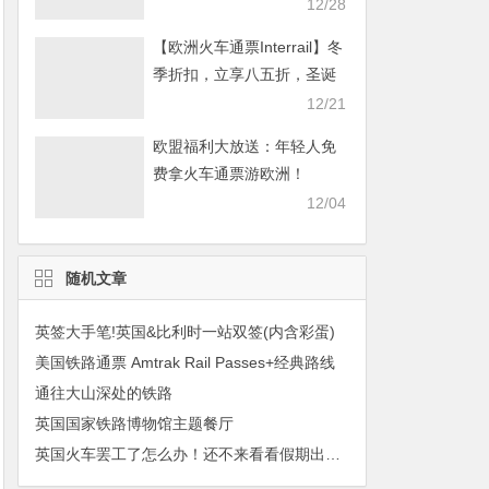
畅游欧洲！
12/28
【欧洲火车通票Interrail】冬
季折扣，立享八五折，圣诞
畅游欧洲！
12/21
欧盟福利大放送：年轻人免
费拿火车通票游欧洲！
12/04
随机文章
英签大手笔!英国&比利时一站双签(内含彩蛋)
美国铁路通票 Amtrak Rail Passes+经典路线
通往大山深处的铁路
英国国家铁路博物馆主题餐厅
英国火车罢工了怎么办！还不来看看假期出行攻略！