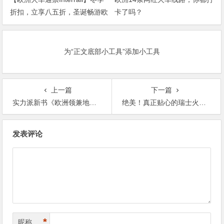
折扣，立享八五折，圣诞畅游欧
卡了吗？
洲！
为“正文底部小工具”添加小工具
上一篇
下一篇
实力派新书《欧洲领兼地话题大全》——欧领新手参考发布！一本全方面认识欧洲的百科全书！
绝美！真正贴心的瑞士火车游攻略来了！一张火车票穿越世间最美的湖光山色、冰川小镇！
文
发表评论
章
导
航
*
昵称