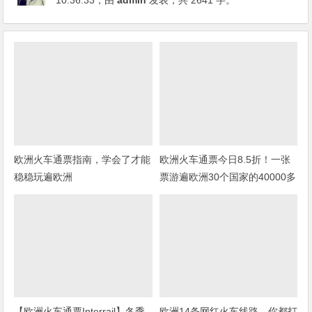
10:36:33
，由
admin
发表，共 2641 字。
欧洲火车通票指南，学会了才能
欧洲火车通票今日8.5折！一张
稳稳玩遍欧洲
票游遍欧洲30个国家的40000多
个目的地
【欧洲火车通票Interrail】冬季
欧洲14条网红火车线路，你都打