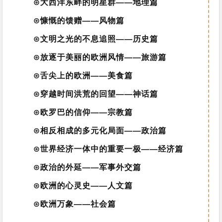
⊙大西洋东畔的明星群——地理篇
⊙慷慨的馈赠——风物篇
⊙文明之光的不息追照——历史篇
⊙放逐于美丽的欧洲风情——旅游篇
⊙舌尖上的欧洲——美食篇
⊙穿越时间洪荒的回望——神话篇
⊙欧罗巴的信仰——宗教篇
⊙相反相成的多元化局面——政治篇
⊙世界经济一体中的重要一极——经济篇
⊙政治的外延——军事外交篇
⊙欧洲的心灵史——人文篇
⊙欧洲万象——社会篇