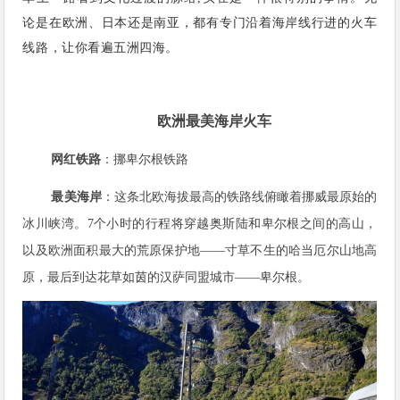
论是在欧洲、日本还是南亚，都有专门沿着海岸线行进的火车
线路，让你看遍五洲四海。
欧洲最美海岸火车
网红铁路
：挪卑尔根铁路
最美海岸
：这条北欧海拔最高的铁路线俯瞰着挪威最原始的
冰川峡湾。7个小时的行程将穿越奥斯陆和卑尔根之间的高山，
以及欧洲面积最大的荒原保护地——寸草不生的哈当厄尔山地高
原，最后到达花草如茵的汉萨同盟城市——卑尔根。