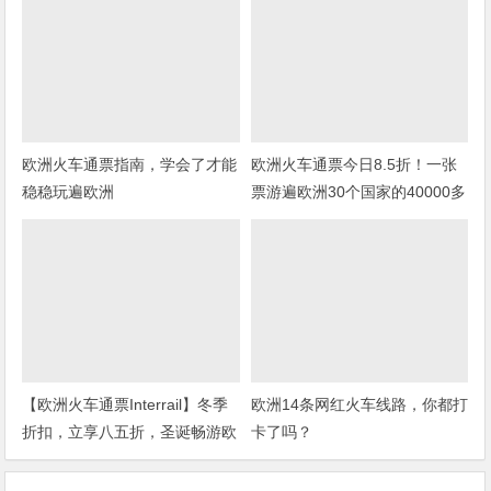
欧洲火车通票指南，学会了才能
欧洲火车通票今日8.5折！一张
稳稳玩遍欧洲
票游遍欧洲30个国家的40000多
个目的地
【欧洲火车通票Interrail】冬季
欧洲14条网红火车线路，你都打
折扣，立享八五折，圣诞畅游欧
卡了吗？
洲！