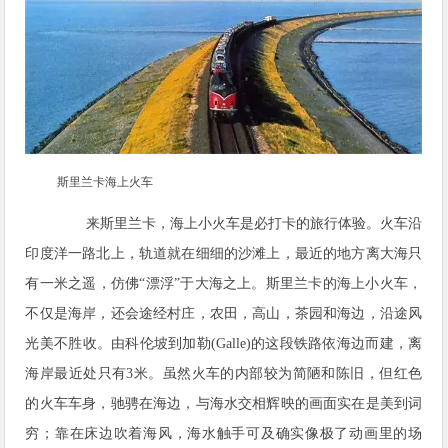
斯里兰卡海上火车
来斯里兰卡，海上小火车是必打卡的旅行体验。火车沿
印度洋一路北上，轨道就在细细的沙滩上，最近的地方离大海只
有一米之遥，仿佛“漂浮”于大海之上。斯里兰卡的海上小火车，
不仅是海岸，还会途经村庄，农田，高山，茶园和海边，沿途风
光美不胜收。由科伦坡到加勒(Galle)的这段铁路依海边而建，离
海岸最近处只有3米。虽然火车的内部较为简陋和陈旧，但红色
的火车车身，驰骋在海边，与海水交相辉映的画面实在是美到词
穷；靠在床边吹着海风，海水触手可及确实像极了动画里的场