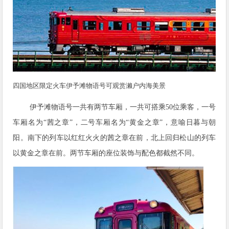
四国地区限定火车伊予滩物语号可观赏濑户内海美景
伊予滩物语号一共有两节车厢，一共可搭乘50位乘客，一号
车厢名为“茜之章”，二号车厢名为“黄金之章”，意喻日暮与朝
阳。南下的列车以红红火火的茜之章在前，北上回归松山的列车
以黄金之章在前。两节车厢的座位装饰与配色都截然不同。