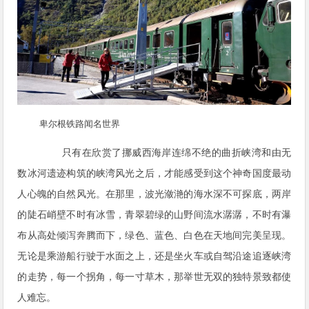
卑尔根铁路闻名世界
只有在欣赏了挪威西海岸连绵不绝的曲折峡湾和由无
数冰河遗迹构筑的峡湾风光之后，才能感受到这个神奇国度最动
人心魄的自然风光。在那里，波光潋滟的海水深不可探底，两岸
的陡石峭壁不时有冰雪，青翠碧绿的山野间流水潺潺，不时有瀑
布从高处倾泻奔腾而下，绿色、蓝色、白色在天地间完美呈现。
无论是乘游船行驶于水面之上，还是坐火车或自驾沿途追逐峡湾
的走势，每一个拐角，每一寸草木，那举世无双的独特景致都使
人难忘。