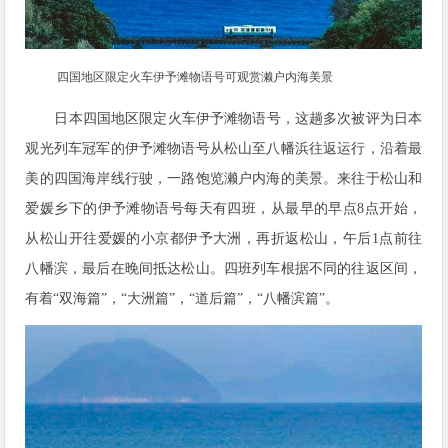
四国地区限定火车伊予滩物语号可观赏濑户内海美景
日本四国地区限定火车伊予滩物语号，这趟多次被评为日本
观光列车冠军的伊予滩物语号从松山至八幡浜往返运行，沿着最
美的四国海岸线行驶，一路饱览濑户内海的美景。来往于松山和
爱媛乡下的伊予滩物语号每天有四班，从最早的早点8点开始，
从松山开往爱媛的小京都伊予大洲，再折返松山，午后1点前往
八幡滨，最后在晚间抵达松山。四班列车根据不同的往返区间，
有着“双海篇”，“大洲篇”，“道后篇”，“八幡滨篇”。