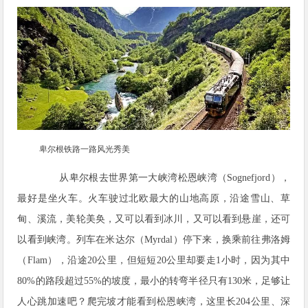
卑尔根铁路一路风光秀美
从卑尔根去世界第一大峡湾松恩峡湾（Sognefjord），
最好是坐火车。火车驶过北欧最大的山地高原，沿途雪山、草
甸、溪流，美轮美奂，又可以看到冰川，又可以看到悬崖，还可
以看到峡湾。列车在米达尔（Myrdal）停下来，换乘前往弗洛姆
（Flam），沿途20公里，但短短20公里却要走1小时，因为其中
80%的路段超过55%的坡度，最小的转弯半径只有130米，足够让
人心跳加速吧？爬完坡才能看到松恩峡湾，这里长204公里、深