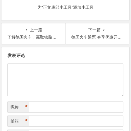
为“正文底部小工具”添加小工具
上一篇
下一篇
了解德国火车，赢取铁路通票！
德国火车通票 春季优惠开启 限时8折
文
发表评论
章
导
航
*
昵称
*
邮箱