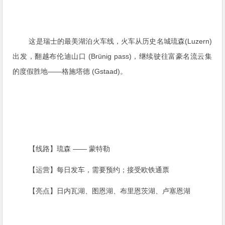
这是瑞士的最美湖泊火车线，火车从历史名城琉森(Luzern)
出发，翻越布伦迪山口 (Brünig pass)，继续驶往富豪名流云集
的度假胜地——格施塔德 (Gstaad)。
【线路】琉森 —— 蒙特勒
【运营】每日发车，需要预约；接受欧铁通票
【亮点】日内瓦湖、图恩湖、布里恩茨湖、卢塞恩湖