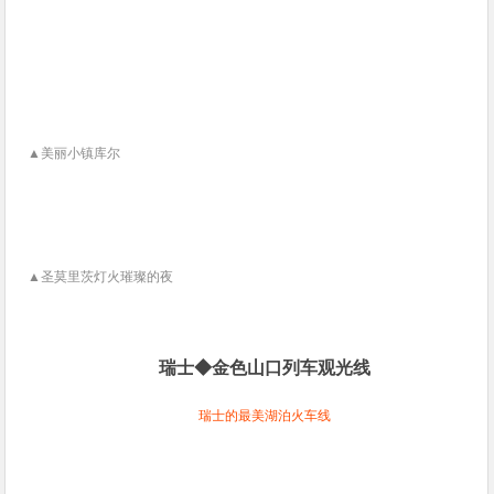
▲美丽小镇库尔
▲圣莫里茨灯火璀璨的夜
瑞士◆金色山口列车观光线
瑞士的最美湖泊火车线