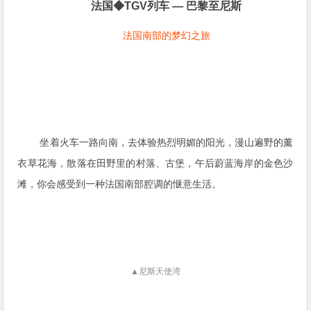
法国◆TGV列车 — 巴黎至尼斯
法国南部的梦幻之旅
坐着火车一路向南，去体验热烈明媚的阳光，漫山遍野的薰
衣草花海，散落在田野里的村落、古堡，午后蔚蓝海岸的金色沙
滩，你会感受到一种法国南部腔调的惬意生活。
▲尼斯天使湾