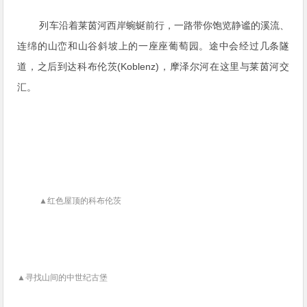
列车沿着莱茵河西岸蜿蜒前行，一路带你饱览静谧的溪流、
连绵的山峦和山谷斜坡上的一座座葡萄园。途中会经过几条隧
道，之后到达科布伦茨(Koblenz)，摩泽尔河在这里与莱茵河交
汇。
▲红色屋顶的科布伦茨
▲寻找山间的中世纪古堡