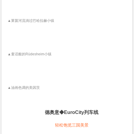
▲莱茵河流淌过巴哈拉赫小镇
▲童话般的Rüdesheim小镇
▲油画色调的美因茨
德奥意◆EuroCity列车线
轻松饱览三国美景