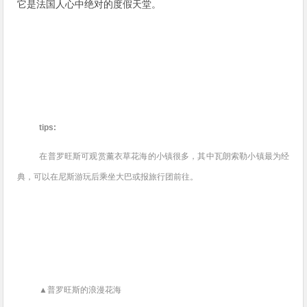
它是法国人心中绝对的度假天堂。
tips:
在普罗旺斯可观赏薰衣草花海的小镇很多，其中瓦朗索勒小镇最为经
典，可以在尼斯游玩后乘坐大巴或报旅行团前往。
▲普罗旺斯的浪漫花海