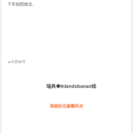
下车拍照留念。
▲
松恩峡湾
瑞典◆Inlandsbanan线
美丽的北极圈风光