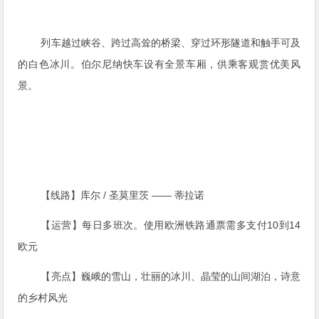
列车越过峡谷、跨过高耸的桥梁、穿过环形隧道和触手可及
的白色冰川。伯尔尼纳快车设有全景车厢，供乘客观赏优美风
景。
【线路】库尔 / 圣莫里茨 —— 蒂拉诺
【运营】每日多班次。使用欧洲铁路通票需多支付10到14
欧元
【亮点】巍峨的雪山，壮丽的冰川、晶莹的山间湖泊，诗意
的乡村风光