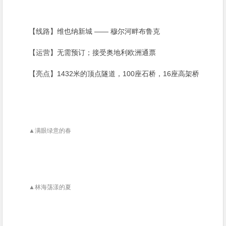
【线路】维也纳新城 —— 穆尔河畔布鲁克
【运营】无需预订；接受奥地利欧洲通票
【亮点】1432米的顶点隧道，100座石桥，16座高架桥
▲满眼绿意的春
▲林海荡漾的夏