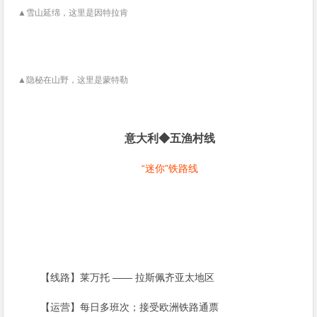
▲雪山延绵，这里是因特拉肯
▲
隐秘在山野，这里是蒙特勒
意大利◆五渔村线
“迷你”铁路线
【线路】莱万托 —— 拉斯佩齐亚太地区
【运营】每日多班次；接受欧洲铁路通票