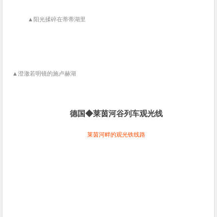
▲阳光揉碎在蒂蒂湖里
▲澄澈若明镜的施卢赫湖
德国◆莱茵河谷列车观光线
莱茵河畔的观光铁线路