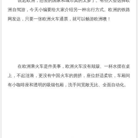
说起欧洲，想去的国家和城市真的太多了。有些人会选择欧
洲自驾游，今天小编要给大家介绍另一种出行方式。欧洲的铁路
网发达，只要一张欧洲火车通票，就可以畅游欧洲噢！
在欧洲乘火车是件美事，欧洲火车没有颠簸、一杯水摆在桌
上，不起涟漪，更没有中国火车的拥挤，座位舒适柔软，车厢间
有小咖啡座和透明的吸烟包厢，洗手间宽敞无比、全面自动化。