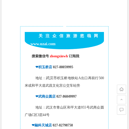
关注众信旅游悠哉网
www.uzai.com
搜索微信号
zhongxinwh
订阅我
❤
积玉桥店
027-88059995
武汉市
地址：
积玉桥地铁站A出口再前行500
米或和平大道武昌文化宫公交车站旁
❤
武商众圆店
027-86849997
地址：武汉市青山区和平大道955号武商众圆
广场C区3层44号
❤
融科天城店
027-82798758