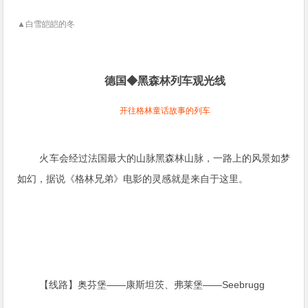
▲白雪皑皑的冬
德国◆黑森林列车观光线
开往格林童话故事的列车
火车会经过法国最大的山脉黑森林山脉，一路上的风景如梦
如幻，据说《格林兄弟》电影的灵感就是来自于这里。
【线路】奥芬堡——康斯坦茨、弗莱堡——Seebrugg