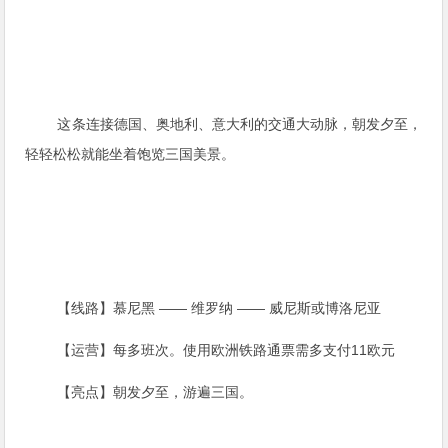
这条连接德国、奥地利、意大利的交通大动脉，
朝发夕至，
轻轻松松就能坐着饱览三国美景。
【线路】慕尼黑 —— 维罗纳 —— 威尼斯或博洛尼亚
【运营】每多班次。使用欧洲铁路通票需多支付11欧元
【亮点】朝发夕至，游遍三国。