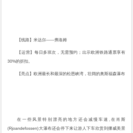
【线路】米达尔——弗洛姆
【运营】每日多班次，无需预约；出示欧洲铁路通票享有
30%的折扣。
【亮点】欧洲最长和最深的松恩峡湾，壮阔的奥斯福森瀑布
在一些风景特别漂亮的地方还会减慢车速,在肖斯
(Rjoandefossen)大瀑布还会停下来让游人下车欣赏到挪威美景