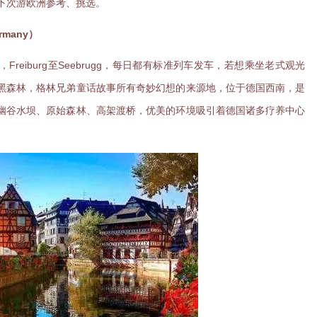
下次游欧洲参考、挑选。
rmany）
nz，Freiburg至Seebrugg，每日都有标准列车发车，若想乘坐老式观光
黑森林，格林兄弟童话故事所有奇妙幻想的来源地，位于德国西南，是
幽谷水坝、原始森林、高架渡桥，优美的环境吸引着德国诸多疗养中心