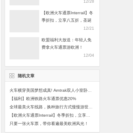
畅游欧洲！
12/28
【欧洲火车通票Interrail】冬
季折扣，立享八五折，圣诞
畅游欧洲！
12/21
欧盟福利大放送：年轻人免
费拿火车通票游欧洲！
12/04
随机文章
火车横穿美国梦想成真! Amtrak双人小室卧舖买1送1, 吃住全包!
【福利】欧洲铁路火车通票优惠20%
全球最美火车线路，换种旅行方式慢慢游世界~
【欧洲火车通票Interrail】冬季折扣，立享八五折，圣诞畅游欧洲！
只要一张火车票，带你看遍最美欧洲风光！