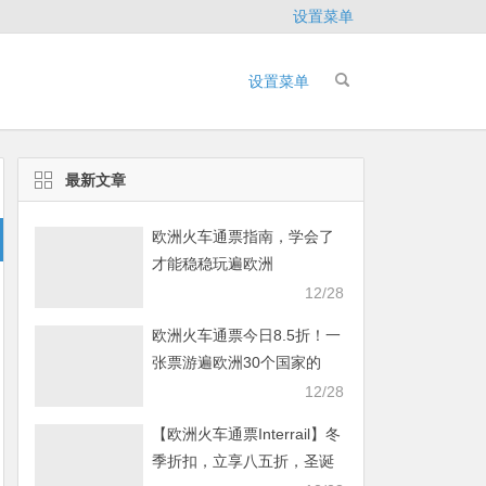
设置菜单
设置菜单
最新文章
欧洲火车通票指南，学会了
才能稳稳玩遍欧洲
12/28
欧洲火车通票今日8.5折！一
张票游遍欧洲30个国家的
40000多个目的地
12/28
【欧洲火车通票Interrail】冬
季折扣，立享八五折，圣诞