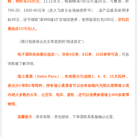
舱，特价至1420元
。
11.11当天，每购物满700元可减20元，可叠加，即
700-20、1400-40元等（进入飞猪主会场抽奖即可），该产品最高使用津
贴40元，还可领取“满999减10”店铺优惠券，使用返现红包100元，
折扣后
最低价1370元/人。
（
预订链接请点击文章底部的“阅读原文”
）
电子票和实体票任选其一。另有4日券、8日券、15日券等可选
，可咨
询客服了解详情。
瑞士通票（Swiss Pass），有效期分为连续3、4、8、15天四种，
座位分1等和2等两种。持有瑞士通票者可以在有效期内无限次搭乘瑞士境
内绝大多数的火车、公交车、电车、渡轮，还可以免费参观瑞士400多家博
物馆。
温馨提示
：库存有限，变化较快，下单需联系客服确认位置。