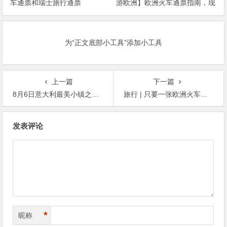
车通票和瑞士旅行通票
游欧洲】欧洲火车通票指南，现
在买还有给力优惠哦
为“正文底部小工具”添加小工具
上一篇
下一篇
8月6日意大利最美小镇之五渔村【阳光海滨】45欧！包火车通票
旅行 | 只要一张欧洲火车通票，就能畅游欧洲21个国家，方便又省钱！
文
发表评论
章
导
航
*
昵称