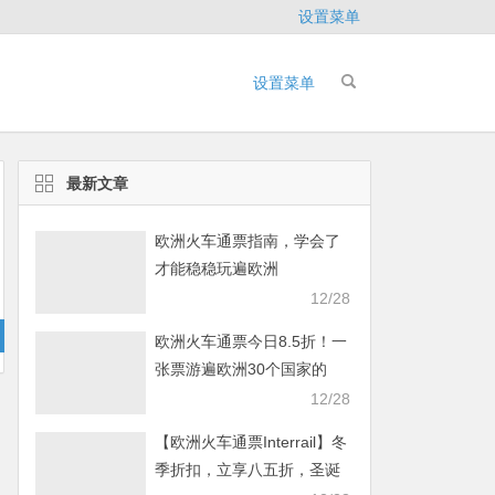
设置菜单
设置菜单
最新文章
欧洲火车通票指南，学会了
才能稳稳玩遍欧洲
12/28
欧洲火车通票今日8.5折！一
张票游遍欧洲30个国家的
40000多个目的地
12/28
【欧洲火车通票Interrail】冬
季折扣，立享八五折，圣诞