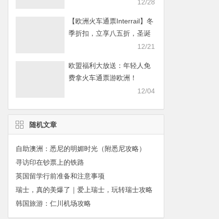
畅游欧洲！
12/28
【欧洲火车通票Interrail】冬
季折扣，立享八五折，圣诞
畅游欧洲！
12/21
欧盟福利大放送：年轻人免
费拿火车通票游欧洲！
12/04
随机文章
自助澳洲：悉尼的明媚时光（附悉尼攻略）
寻访印在钞票上的铁路
英国留学行前准备和注意事项
瑞士，真的美爆了｜爱上瑞士，玩转瑞士攻略
韩国旅游：仁川机场攻略