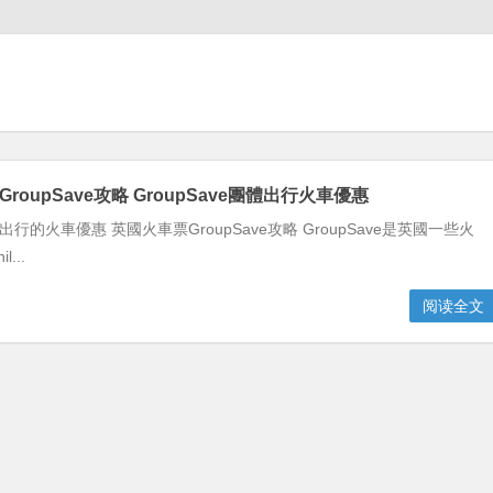
roupSave攻略 GroupSave團體出行火車優惠
 團體出行的火車優惠 英國火車票GroupSave攻略 GroupSave是英國一些火
...
阅读全文