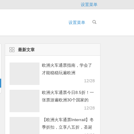
设置菜单
设置菜单
最新文章
欧洲火车通票指南，学会了
才能稳稳玩遍欧洲
12/28
欧洲火车通票今日8.5折！一
张票游遍欧洲30个国家的
40000多个目的地
12/28
【欧洲火车通票Interrail】冬
季折扣，立享八五折，圣诞