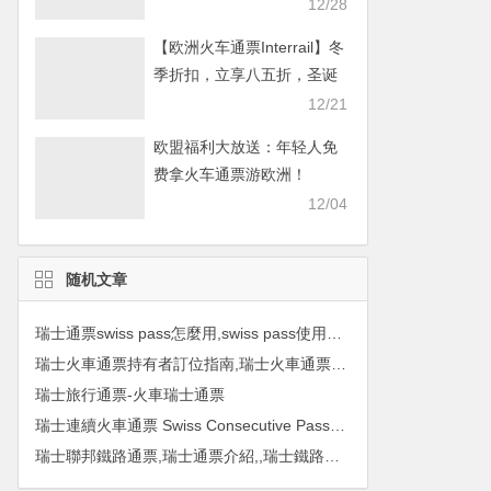
畅游欧洲！
12/28
【欧洲火车通票Interrail】冬
季折扣，立享八五折，圣诞
畅游欧洲！
12/21
欧盟福利大放送：年轻人免
费拿火车通票游欧洲！
12/04
随机文章
瑞士通票swiss pass怎麼用,swiss pass使用攻略, swiss pass使用教學， Swiss Travel Pass 2017
瑞士火車通票持有者訂位指南,瑞士火車通票註意事項購買瑞士火車通票人士須知
瑞士旅行通票-火車瑞士通票
瑞士連續火車通票 Swiss Consecutive Pass，瑞士通票在哪裡買
瑞士聯邦鐵路通票,瑞士通票介紹,,瑞士鐵路通票2017