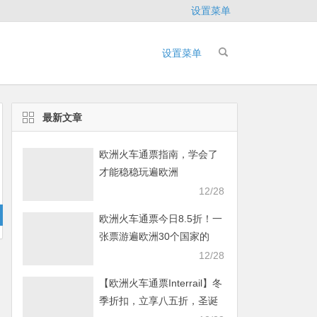
设置菜单
设置菜单
最新文章
欧洲火车通票指南，学会了
才能稳稳玩遍欧洲
12/28
欧洲火车通票今日8.5折！一
张票游遍欧洲30个国家的
40000多个目的地
12/28
【欧洲火车通票Interrail】冬
季折扣，立享八五折，圣诞