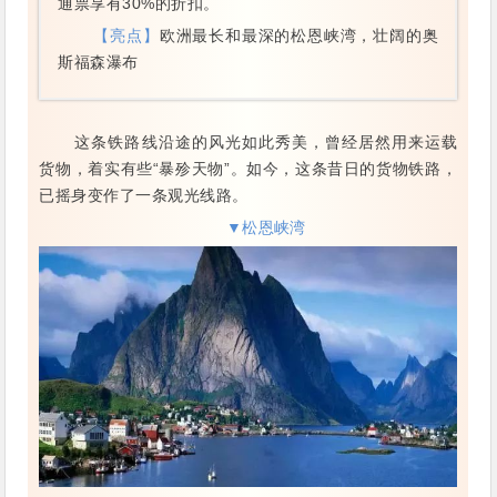
通票享有30%的折扣。
【亮点】
欧洲最长和最深的松恩峡湾，壮阔的奥
斯福森瀑布
这条铁路线沿途的风光如此秀美，曾经居然用来运载
货物，着实有些“暴殄天物”。如今，这条昔日的货物铁路，
已摇身变作了一条观光线路。
▼松恩峡湾