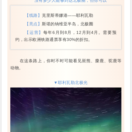
没有多少人能够到达北极圈，但你可以
【线路】
克里斯蒂娜港——耶利瓦勒
【亮点】
斯堪的纳维亚半岛，北极圈
【运营】
每年6月到8月，12月到4月。需要预
约，出示欧洲铁路通票享有30%的折扣。
在这条路上，你时不时可能看见斑熊、麋鹿、驼鹿等
动物。
▼耶利瓦勒北极光