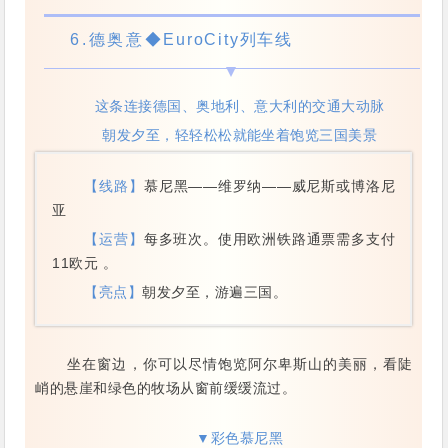
6.
德奥意
◆EuroCity列车线
这条连接德国、奥地利、意大利的交通大动脉
朝发夕至，轻轻松松就能坐着饱览三国美景
【线路】
慕尼黑——维罗纳——威尼斯或博洛尼
亚
【运营】
每多班次。使用欧洲铁路通票需多支付
11欧元 。
【亮点】
朝发夕至，游遍三国。
坐在窗边，你可以尽情饱览阿尔卑斯山的美丽，看陡
峭的悬崖和绿色的牧场从窗前缓缓流过。
▼彩色慕尼黑