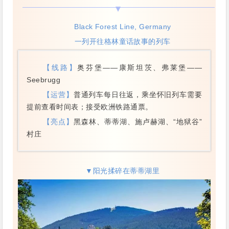
Black Forest Line, Germany
一列开往格林童话故事的列车
【线路】
奥芬堡——康斯坦茨、弗莱堡——
Seebrugg
【运营】
普通列车每日往返，乘坐怀旧列车需要
提前查看时间表；接受欧洲铁路通票。
【亮点】
黑森林、蒂蒂湖、施卢赫湖、“地狱谷”
村庄
▼阳光揉碎在蒂蒂湖里