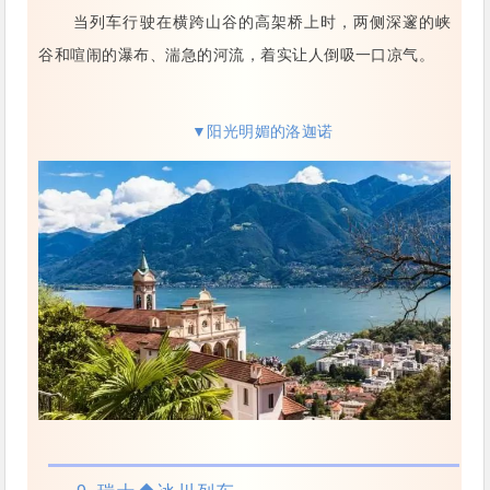
当列车行驶在横跨山谷的高架桥上时，两侧深邃的峡
谷和喧闹的瀑布、湍急的河流，着实让人倒吸一口凉气。
▼阳光明媚的洛迦诺