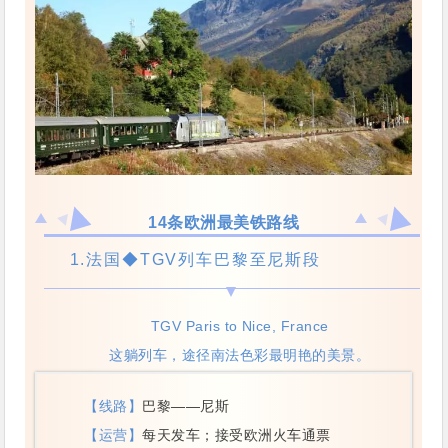
14条欧洲最美铁路线
1.法国◆TGV列车巴黎至尼斯段
TGV Paris to Nice, France
这躺列车，途径南法色彩最明艳的美景。
【线路】
巴黎——尼斯
【运营】
每天发车；接受欧洲火车通票