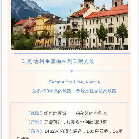
3.奥地利
◆塞梅林列车观光线
Semmering Line, Austria
这条480米高的铁路，曾经是世界最高铁路
【线路】
维也纳新城——穆尔河畔布鲁克
【运营】
无需预订；接受奥地利欧洲通票
【亮点】
1432米的顶点隧道，100座石桥，16座
高架桥