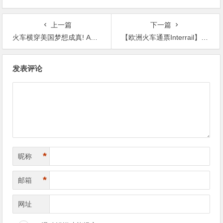
上一篇
下一篇
火车横穿美国梦想成真! Amtrak双人小室卧舖买1送1, 吃住全包!
【欧洲火车通票Interrail】冬季折扣，立享八五折，圣诞畅游欧洲！
文
发表评论
章
导
航
*
昵称
*
邮箱
网址