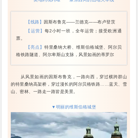
【线路】
因斯布鲁克——兰德克——布卢登茨
【运营】
每2小时一班，全年运营；接受欧洲通
票。
【亮点】
特里桑纳大桥、维斯伯格城堡、阿尔贝
格铁路隧道、阿尔卑斯山支脉，风景如画的蒂罗尔
从风景如画的因斯布鲁克，一路向西，穿过横跨群山
的特里桑纳高架桥，穿过漫长的阿尔贝格铁路……蓝天、雪
山、密林、一路走一路皆是美景。
▼明丽的维斯伯格城堡