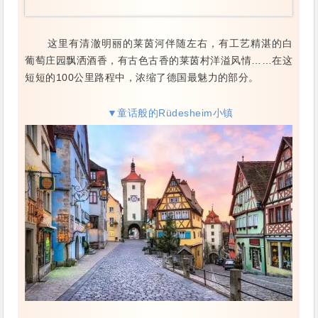
这里有清澈明丽的莱茵河伴随左右，有工艺精湛的白
葡萄庄园飘洒酒香，有古色古香的莱茵村洋溢风情……在这
短短的100公里路程中，浓缩了德国最魅力的部分。
▼童话般的Rüdesheim小镇