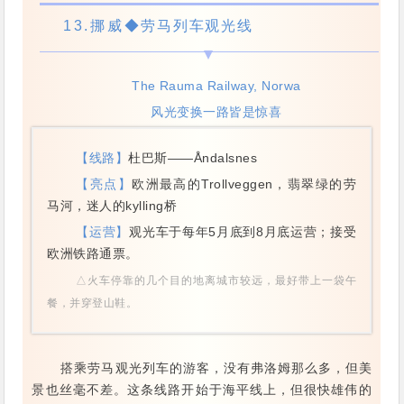
13.
挪威
◆劳马列车观光线
The Rauma Railway, Norwa
风光变换一路皆是惊喜
【线路】
杜巴斯——Åndalsnes
【亮点】
欧洲最高的Trollveggen，翡翠绿的劳
马河，迷人的kylling桥
【运营】
观光车于每年5月底到8月底运营；接受
欧洲铁路通票。
△火车停靠的几个目的地离城市较远，最好带上一袋午
餐，并穿登山鞋。
搭乘劳马观光列车的游客，没有弗洛姆那么多，但美
景也丝毫不差。这条线路开始于海平线上，但很快雄伟的