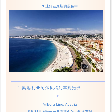
▼迷醉在尼斯的蓝色中
2.奥地利
◆阿尔贝格列车观光线
Arlberg Line, Austria
奥地利境内唯一一条东西向的山地火车线