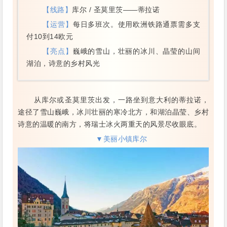
【线路】
库尔 / 圣莫里茨——蒂拉诺
【运营】
每日多班次。使用欧洲铁路通票需多支
付10到14欧元
【亮点】
巍峨的雪山，壮丽的冰川、晶莹的山间
湖泊，诗意的乡村风光
从库尔或圣莫里茨出发，一路坐到意大利的蒂拉诺，
途径了雪山巍峨，冰川壮丽的寒冷北方，和湖泊晶莹、乡村
诗意的温暖的南方，将瑞士冰火两重天的风景尽收眼底。
▼美丽小镇库尔