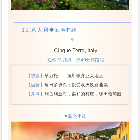
11.
意大利
◆五渔村线
Cinque Terre, Italy
“迷你”铁路线，仅40分钟路程
【线路】
莱万托——拉斯佩齐亚太地区
【运营】
每日多班次；接受欧洲铁路通票
【亮点】
利古利亚海，柔和的村庄，梯田葡萄园
▼彩色小镇