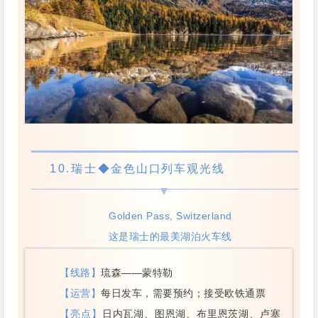
10.
瑞士
◆金色山口列车观光线
Golden Pass, Switzerland
这是瑞士的最美湖泊火车线
【线路】
琉森——蒙特勒
【运营】
每日发车，需要预约；接受欧铁通票
【亮点】
日内瓦湖、图恩湖、布里恩茨湖、卢塞