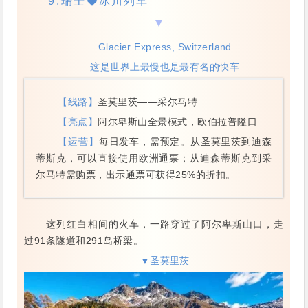
9.
瑞士
◆冰川列车
Glacier Express, Switzerland
这是世界上最慢也是最有名的快车
【线路】
圣莫里茨——采尔马特
【亮点】
阿尔卑斯山全景模式，欧伯拉普隘口
【运营】
每日发车，需预定。从圣莫里茨到迪森
蒂斯克，可以直接使用欧洲通票；从迪森蒂斯克到采
尔马特需购票，出示通票可获得25%的折扣。
这列红白相间的火车，一路穿过了阿尔卑斯山口，走
过91条隧道和291岛桥梁。
▼圣莫里茨