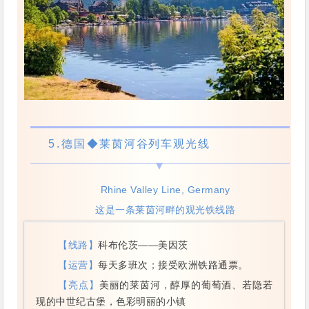
5.
德国
◆莱茵河谷列车观光线
Rhine Valley Line, Germany
这是一条莱茵河畔的观光铁线路
【线路】
科布伦茨——美因茨
【运营】
每天多班次；接受欧洲铁路通票。
【亮点】
美丽的莱茵河，醇厚的葡萄酒、若隐若
现的中世纪古堡，色彩明丽的小镇