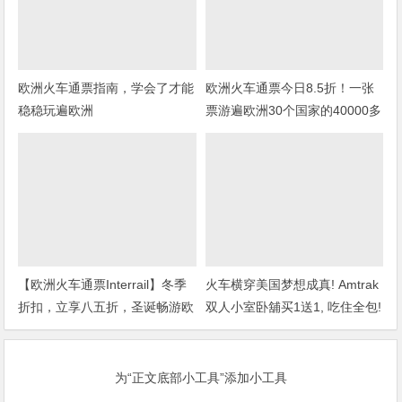
欧洲火车通票指南，学会了才能
欧洲火车通票今日8.5折！一张
稳稳玩遍欧洲
票游遍欧洲30个国家的40000多
个目的地
【欧洲火车通票Interrail】冬季
火车横穿美国梦想成真! Amtrak
折扣，立享八五折，圣诞畅游欧
双人小室卧舖买1送1, 吃住全包!
洲！
为“正文底部小工具”添加小工具