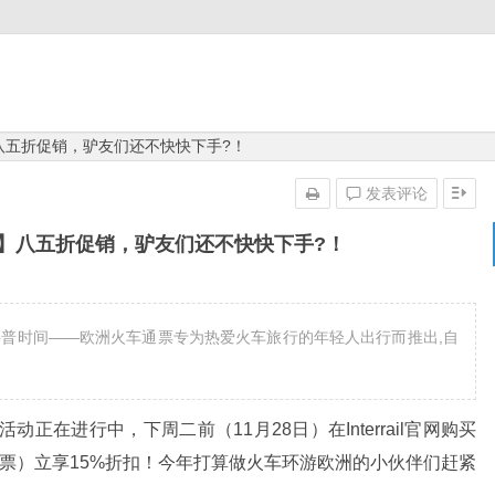
通票】八五折促销，驴友们还不快快下手?！
发表评论
路通票】八五折促销，驴友们还不快快下手?！
科普时间——欧洲火车通票专为热爱火车旅行的年轻人出行而推出,自
五活动正在进行中，下周二前（11月28日）在Interrail官网购买
票和单国票）立享15%折扣！今年打算做火车环游欧洲的小伙伴们赶紧