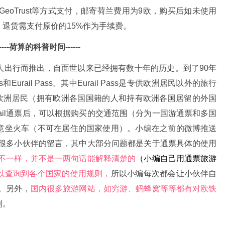
AL、GeoTrust等方式支付，邮寄荷兰费用为9欧，购买后如未使用
退货需支付原价的15%作为手续费。
-----荷算的科普时间------
人出行而推出，自面世以来已经拥有数十年的历史。到了90年
s和Eurail Pass。其中Eurail Pass是专供欧洲居民以外的旅行
ss则是为欧洲居民（拥有欧洲各国国籍的人和持有欧洲各国居留的外国
rrail通票后，可以根据购买的交通范围（分为一国游通票和多国
意坐火车（不可在居住的国家使用）。小编在之前的微博推送
到了后台很多小伙伴的留言，其中大部分问题都是关于通票具体的使用
都不一样，
并不是一两句话能解释清楚的
（小编自己用通票旅游
以查询到各个国家的使用规则，
所以小编每次都会让小伙伴自
准。另外，
国内很多旅游网站，如穷游、蚂蜂窝等等都有对欧铁
到。