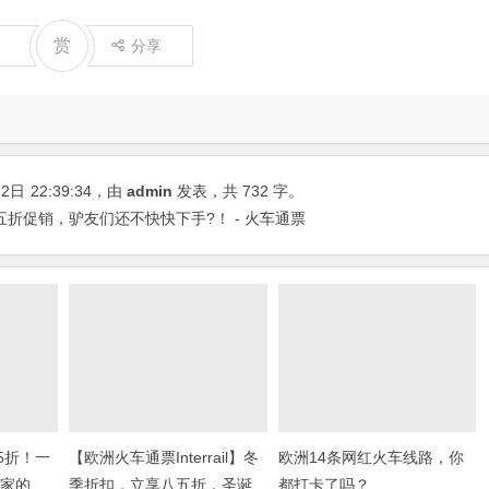
赏
分享
12日
22:39:34
，由
admin
发表，共 732 字。
】八五折促销，驴友们还不快快下手?！ - 火车通票
5折！一
【欧洲火车通票Interrail】冬
欧洲14条网红火车线路，你
国家的
季折扣，立享八五折，圣诞
都打卡了吗？