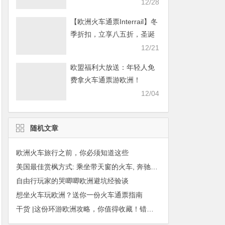
畅游欧洲！
12/28
【欧洲火车通票Interrail】冬
季折扣，立享八五折，圣诞
畅游欧洲！
12/21
欧盟福利大放送：年轻人免
费拿火车通票游欧洲！
12/04
随机文章
欧洲火车旅行之前，你必须知道这些
美国最佳赏枫方式: 乘坐带天窗的火车, 奔驰在全球最美火车线上!
自由行玩家的哭唧唧欧洲避坑经验谈
想坐火车玩欧洲？送你一份火车通票指南
干货 |这份环游欧洲攻略，你值得收藏！错过会哭~