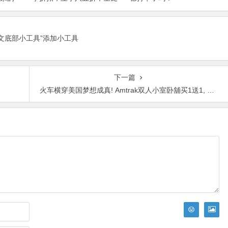
畅游欧洲！
正文底部小工具”添加小工具
下一篇
火车横穿美国梦想成真! Amtrak双人小室卧舖买1送1, 吃住全包!