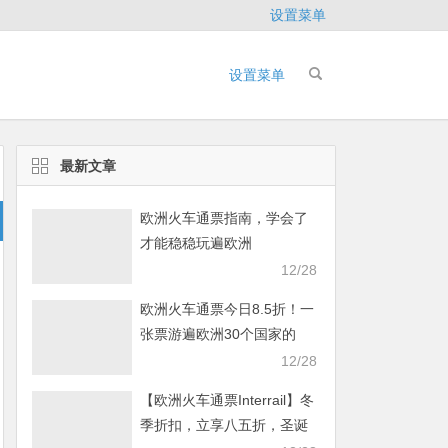
设置菜单
设置菜单
最新文章
欧洲火车通票指南，学会了
才能稳稳玩遍欧洲
12/28
欧洲火车通票今日8.5折！一
张票游遍欧洲30个国家的
40000多个目的地
12/28
【欧洲火车通票Interrail】冬
季折扣，立享八五折，圣诞