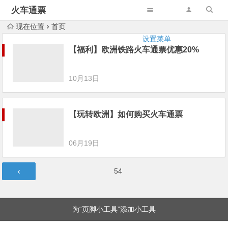
火车通票
现在位置
首页
设置菜单
【福利】欧洲铁路火车通票优惠20%
10月13日
【玩转欧洲】如何购买火车通票
06月19日
文
第
54
章
页
分
页
为“页脚小工具”添加小工具