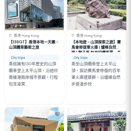
香港 Hong Kong
香港 Hong Kong
【138GT】香港本地一天團 -
【本地遊 - 山頂探索之遊】賽
山頂纜車藝術之旅
馬會修復軍火庫 | 爐峰自然步
道 | 獅子亭 包來回纜車票 - 品
嘗添好運夜茶
City trips
City trips
乘搭擁有130年歷史的山頂
乘坐山頂纜車登上太平山
纜車登上太平山頂，沿途欣
頂，探訪賽馬會修復的百年
賞維港兩岸城市景觀。行程
軍火庫建築群，沿爐峰自然
包含凌霄...
步道漫步欣...