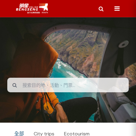
全部
City trips
Ecotourism