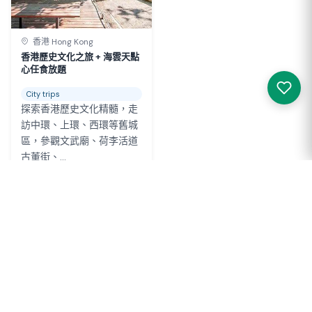
香港 Hong Kong
香港歷史文化之旅 + 海雲天點
心任食放題
City trips
探索香港歷史文化精髓，走
訪中環、上環、西環等舊城
區，參觀文武廟、荷李活道
古董街、...
‹
1
2
3
4
5
6
7
›